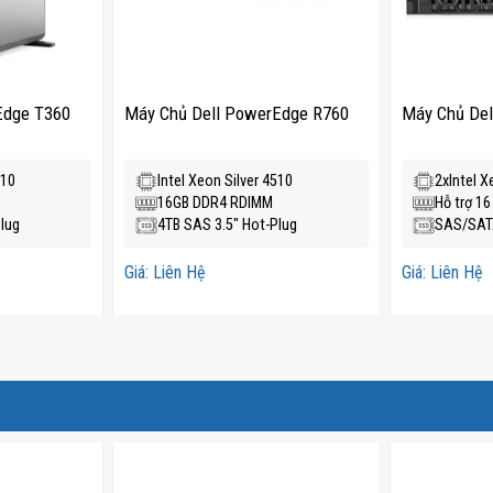
Edge T360
Máy Chủ Dell PowerEdge R760
Máy Chủ De
510
Intel Xeon Silver 4510
2xIntel X
16GB DDR4 RDIMM
Hỗ trợ 1
lug
4TB SAS 3.5" Hot-Plug
SAS/SATA
Giá: Liên Hệ
Giá: Liên Hệ