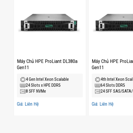
0
Máy Chủ HPE ProLiant DL380a
Máy Chủ HPE ProLia
Gen11
Gen11
4 Gen Intel Xeon Scalable
4th Intel Xeon Sca
24 Slots x HPE DDR5
64 Slots DDR5
5″
8 SFF NVMe
24 SFF SAS/SATA
Giá: Liên Hệ
Giá: Liên Hệ