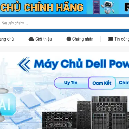
ìm
iếm
ản
hẩm
ang chủ
Giới thiệu
Chứng nhận
Tin côn