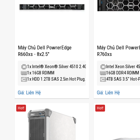
Máy Chủ Dell PowrerEdge
Máy Chủ Dell Power
R660xs - 8x2.5"
R760xs
1x Intel® Xeon® Silver 4510 2.4G
Intel Xeon Silver 4
1x 16GB RDIMM
16GB DDR4 RDIMM
1x HDD 1.2TB SAS 2.5in Hot Plug.
4TB SAS 3.5" Hot-
Giá: Liên Hệ
Giá: Liên Hệ
Hot!
Hot!