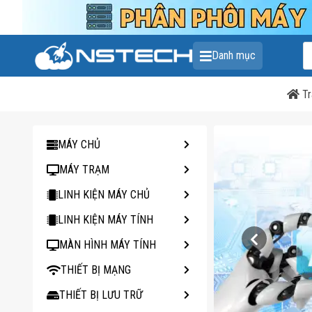
T
Danh mục
k
s
p
Tr
MÁY CHỦ
MÁY TRẠM
LINH KIỆN MÁY CHỦ
LINH KIỆN MÁY TÍNH
MÀN HÌNH MÁY TÍNH
THIẾT BỊ MẠNG
THIẾT BỊ LƯU TRỮ