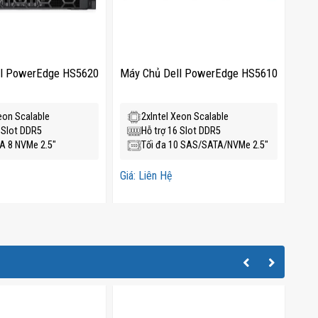
ll PowerEdge HS5620
Máy Chủ Dell PowerEdge HS5610
Máy
eon Scalable
2xIntel Xeon Scalable
6 Slot DDR5
Hỗ trợ 16 Slot DDR5
 8 NVMe 2.5″
Tối đa 10 SAS/SATA/NVMe 2.5″
Giá: Liên Hệ
Giá: