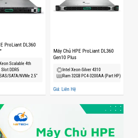
E ProLiant DL360
Máy Chủ HPE ProLiant DL360
"
Gen10 Plus
l Xeon Scalable 4th
6 Slot DDR5
Intel Xeon-Silver 4310
a SAS/SATA/NVMe 2.5″
Ram 32GB PC4-3200AA (Part HP)
Giá: Liên Hệ