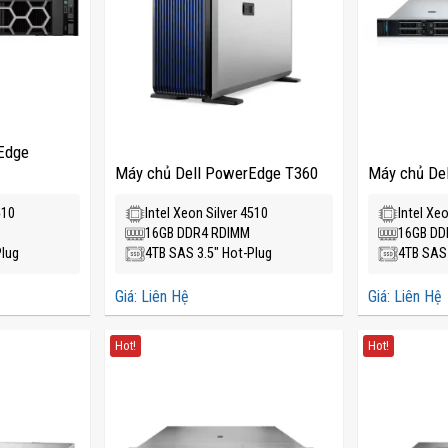
Edge
Máy chủ Dell PowerEdge T360
Máy chủ De
510
Intel Xeon Silver 4510
Intel Xe
16GB DDR4 RDIMM
16GB DD
Plug
4TB SAS 3.5" Hot-Plug
4TB SAS 
Giá: Liên Hệ
Giá: Liên Hệ
Hot!
Hot!