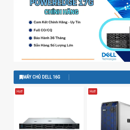
MÁY CHỦ DELL 16G
Hot!
Hot!