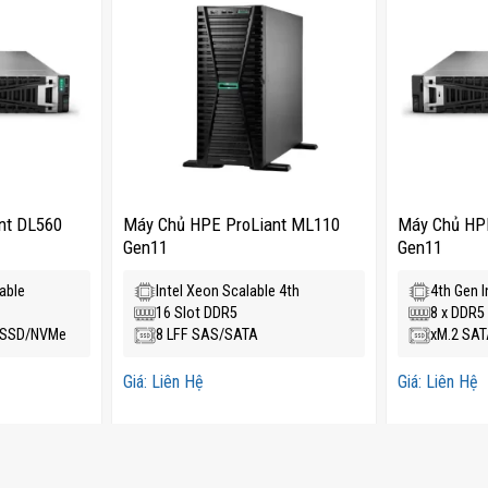
nt DL560
Máy Chủ HPE ProLiant ML110
Máy Chủ HPE
Gen11
Gen11
lable
Intel Xeon Scalable 4th
4th Gen I
16 Slot DDR5
8 x DDR5
/SSD/NVMe
8 LFF SAS/SATA
xM.2 SA
Giá: Liên Hệ
Giá: Liên Hệ