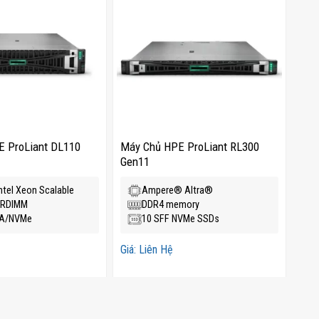
 ProLiant DL110
Máy Chủ HPE ProLiant RL300
Máy
Gen11
Gen
ntel Xeon Scalable
Ampere® Altra®
 RDIMM
DDR4 memory
TA/NVMe
10 SFF NVMe SSDs
Giá: Liên Hệ
Giá: