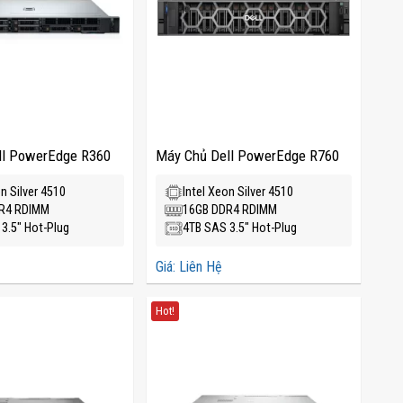
ll PowerEdge R360
Máy Chủ Dell PowerEdge R760
on Silver 4510
Intel Xeon Silver 4510
R4 RDIMM
16GB DDR4 RDIMM
3.5" Hot-Plug
4TB SAS 3.5" Hot-Plug
Giá: Liên Hệ
Hot!