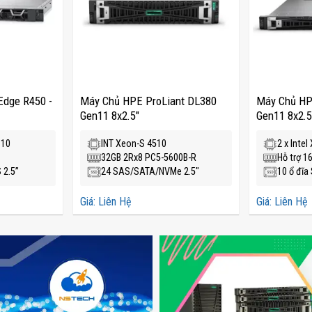
Edge R450 -
Máy Chủ HPE ProLiant DL380
Máy Chủ HP
Gen11 8x2.5"
Gen11 8x2.5
310
INT Xeon-S 4510
2 x Inte
32GB 2Rx8 PC5-5600B-R
Hỗ trợ 1
 2.5”
24 SAS/SATA/NVMe 2.5″
10 ổ đĩ
Giá: Liên Hệ
Giá: Liên Hệ