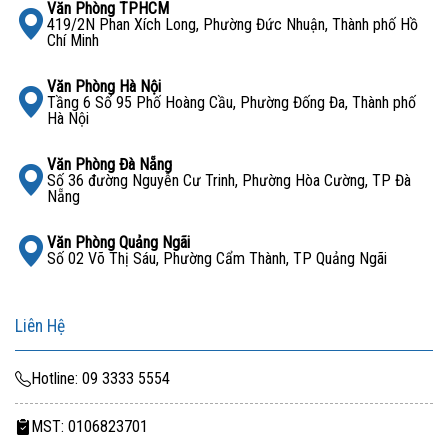
Văn Phòng TPHCM
các dòng
RAM Server Samsung chính hãng
, đảm bảo sản
419/2N Phan Xích Long, Phường Đức Nhuận, Thành phố Hồ
Chí Minh
phẩm đạt tiêu chuẩn doanh nghiệp quốc tế.
NSTech cam kết:
Văn Phòng Hà Nội
Tầng 6 Số 95 Phố Hoàng Cầu, Phường Đống Đa, Thành phố
Hà Nội
Sản phẩm
chính hãng 100%
, đầy đủ CO/CQ, nguyên
seal.
Văn Phòng Đà Nẵng
Số 36 đường Nguyễn Cư Trinh, Phường Hòa Cường, TP Đà
Nẵng
Tư vấn kỹ thuật chuyên sâu
, hỗ trợ lựa chọn và lắp đặt
tương thích.
Văn Phòng Quảng Ngãi
Số 02 Võ Thị Sáu, Phường Cẩm Thành, TP Quảng Ngãi
Giá cạnh tranh
, bảo hành tận nơi, giao hàng toàn quốc.
Dịch vụ hậu mãi uy tín, hỗ trợ kỹ thuật trọn đời.
Liên Hệ
Liên Hệ NSTech Để Được Tư Vấn Và Báo Giá
Hotline: 09 3333 5554
Chi Tiết
MST: 0106823701
Website:
https://nstech.vn/