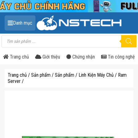
Danh mục
Tìm
kiếm
sản
phẩm
Trang chủ
Giới thiệu
Chứng nhận
Tin công nghệ
Trang chủ
/
Sản phẩm
/
Sản phẩm
/
Linh Kiện Máy Chủ
/
Ram
Server
/