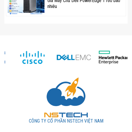
Giá Máy Chủ Dell PowerEdge T160 bao
nhiêu
Máy chủ hiệu năng cao (Enterprise Server)
Trung tâm dữ liệu (Data Center) và ảo hóa (VMware,
Hyper-V)
Hệ thống trí tuệ nhân tạo (AI), học máy (Machine
Learning)
Phân tích dữ liệu lớn (Big Data), cơ sở dữ liệu
(Database Server)
Hệ thống điện toán đám mây (Cloud Infrastructure)
Địa Chỉ Mua RAM Samsung Chính Hãng Tại Việt
Nam
NSTech
– nhà cung cấp và tích hợp hệ thống máy chủ uy
CÔNG TY CỔ PHẦN NSTECH VIỆT NAM
tín hàng đầu tại Việt Nam – là đơn vị phân phối chính thức