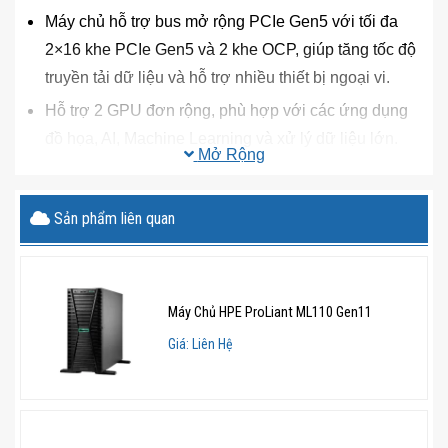
Máy chủ hỗ trợ bus mở rộng PCIe Gen5 với tối đa
2×16 khe PCIe Gen5 và 2 khe OCP, giúp tăng tốc độ
truyền tải dữ liệu và hỗ trợ nhiều thiết bị ngoại vi.
Hỗ trợ 2 GPU đơn rộng, phù hợp với các ứng dụng
đồ họa, AI, Machine Learning và xử lý dữ liệu lớn.
Mở Rộng
Quản lý và giám sát thông minh
Sản phẩm liên quan
Được trang bị công nghệ HPE Integrated Lights-Out
6 (iLO 6), giúp quản trị hệ thống từ xa một cách dễ
dàng, hỗ trợ theo dõi tình trạng máy chủ và cập nhật
firmware nhanh chóng.
Máy Chủ HPE ProLiant ML110 Gen11
Hệ thống làm mát thông minh giúp duy trì nhiệt độ ổn
Giá: Liên Hệ
định, đảm bảo hiệu suất hoạt động liên tục và kéo dài
tuổi thọ linh kiện.
>>> Có thể bạn cũng đang tìm kiếm
Dell R660xs
8×2.5″