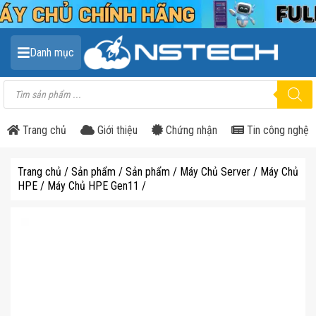
Danh mục
Tìm
kiếm
sản
phẩm
Trang chủ
Giới thiệu
Chứng nhận
Tin công nghệ
Trang chủ
/
Sản phẩm
/
Sản phẩm
/
Máy Chủ Server
/
Máy Chủ
HPE
/
Máy Chủ HPE Gen11
/