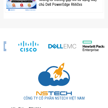
Giao hàng tận nơi trên toàn quốc, đảm bảo máy chủ
chủ Dell PowerEdge R660xs
đến tay khách hàng một cách an toàn và nhanh
chóng.
Hãy liên hệ ngay với NSTECH Việt Nam để nhận báo
giá và đặt hàng máy chủ HPE DL360 Gen11 với những
ưu đãi hấp dẫn!
———————————-
NSTech Việt Nam – Cung Cấp Máy Chủ Chính Hãng
🌐Website:
https://nstech.vn/
☎Hotline: 09 3333 5554
📧Email: ducnh@nstech.vn
CÔNG TY CỔ PHẦN NSTECH VIỆT NAM