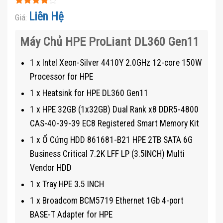
Được xếp
Liên Hệ
Giá:
hạng
4.1
5 sao
Máy Chủ HPE ProLiant DL360 Gen11
1 x Intel Xeon-Silver 4410Y 2.0GHz 12-core 150W
Processor for HPE
1 x Heatsink for HPE DL360 Gen11
1 x HPE 32GB (1x32GB) Dual Rank x8 DDR5-4800
CAS-40-39-39 EC8 Registered Smart Memory Kit
1 x Ổ Cứng HDD 861681-B21 HPE 2TB SATA 6G
Business Critical 7.2K LFF LP (3.5INCH) Multi
Vendor HDD
1 x Tray HPE 3.5 INCH
1 x Broadcom BCM5719 Ethernet 1Gb 4-port
BASE-T Adapter for HPE