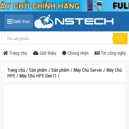
Danh mục
Tìm
kiếm
sản
phẩm
Trang chủ
Giới thiệu
Chứng nhận
Tin công nghệ
Trang chủ
/
Sản phẩm
/
Sản phẩm
/
Máy Chủ Server
/
Máy Chủ
HPE
/
Máy Chủ HPE Gen11
/