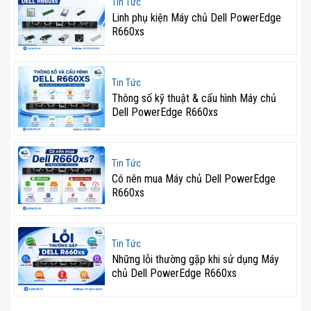
Tin Tức
Liên hệ ngay với NStech Việt Nam
Linh phụ kiện Máy chủ Dell PowerEdge
R660xs
Website
:
https://nstech.vn/
Hotline
: 09 3333 5554
Tin Tức
Email
:
ducnh@nstech.vn
Thông số kỹ thuật & cấu hình Máy chủ
Dell PowerEdge R660xs
Tin Tức
Có nên mua Máy chủ Dell PowerEdge
R660xs
Tin Tức
Những lỗi thường gặp khi sử dụng Máy
chủ Dell PowerEdge R660xs