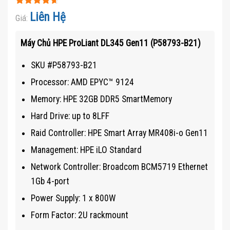
Được xếp
Liên Hệ
Giá:
hạng
4.6
5
sao
Máy Chủ HPE ProLiant DL345 Gen11 (P58793-B21)
SKU #P58793-B21
Processor: AMD EPYC™ 9124
Memory: HPE 32GB DDR5 SmartMemory
Hard Drive: up to 8LFF
Raid Controller: HPE Smart Array MR408i-o Gen11
Management: HPE iLO Standard
Network Controller: Broadcom BCM5719 Ethernet
1Gb 4-port
Power Supply: 1 x 800W
Form Factor: 2U rackmount