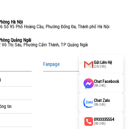
Phòng Hà Nội
6 Số 95 Phố Hoàng Cầu, Phường Đống Đa, Thành phố Hà Nội
Phòng Quảng Ngãi
 Võ Thị Sáu, Phường Cẩm Thành, TP Quảng Ngãi
Gửi Liên Hệ
Fanpage
(24/24h)
g
Chat Facebook
(8h-24h)
Chat Zalo
(8h-24h)
ông tin
0933335554
(8h-24h)