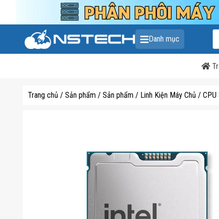
T
Danh mục
k
s
p
Tr
Trang chủ
/
Sản phẩm
/
Sản phẩm
/
Linh Kiện Máy Chủ
/
CPU 