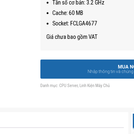
Tần số cơ bản: 3.2 GHz
Cache: 60 MB
Socket: FCLGA4677
Giá chưa bao gồm VAT
MUA N
Nhập thông tin và chúng t
Danh mục:
CPU Server
,
Linh Kiện Máy Chủ