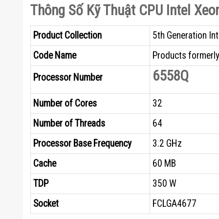
Thông Số Kỹ Thuật CPU Intel Xeo
Product Collection
5th Generation In
Code Name
Products formerly
6558Q
Processor Number
Number of Cores
32
Number of Threads
64
Processor Base Frequency
3.2 GHz
Cache
60 MB
TDP
350 W
Socket
FCLGA4677