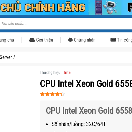
ìm
iếm
ản
hẩm
ang chủ
Giới thiệu
Chứng nhận
Tin côn
Server
/
Thương hiệu:
Intel
CPU Intel Xeon Gold 655
Được xếp
hạng
4.3
CPU Intel
Xeon Gold 655
5 sao
Số nhân/luồng: 32C/64T