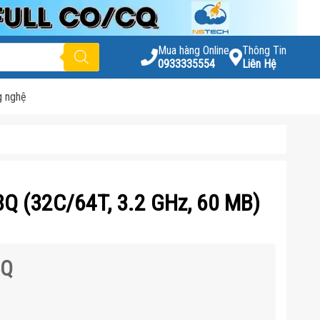
Mua hàng Online
Thông Tin
0933335554
Liên Hệ
g nghệ
8Q (32C/64T, 3.2 GHz, 60 MB)
8Q