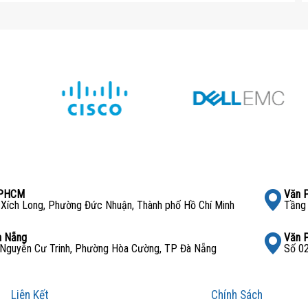
chính hãng ở đâu?
chủ
Dell PowerEdge R670 chính hãng với giá cạnh tranh,
ới nhiều năm kinh nghiệm cung cấp các dòng máy chủ từ
ết mang đến sản phẩm chất lượng cùng chính sách hỗ trợ
TPHCM
Văn 
Xích Long, Phường Đức Nhuận, Thành phố Hồ Chí Minh
Tầng 
 về sản phẩm và nhận báo giá tốt nhất!
à Nẵng
Văn 
Nguyễn Cư Trinh, Phường Hòa Cường, TP Đà Nẵng
Số 02
Liên Kết
Chính Sách