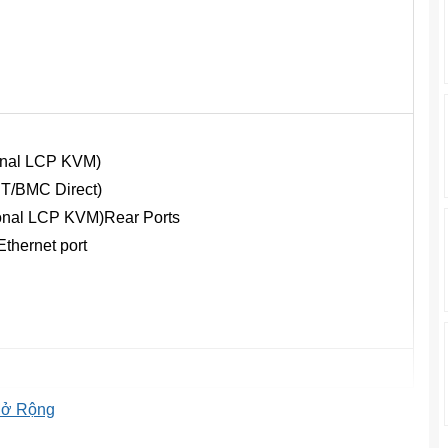
ional LCP KVM)
ST/BMC Direct)
tional LCP KVM)Rear Ports
thernet port
ở Rộng