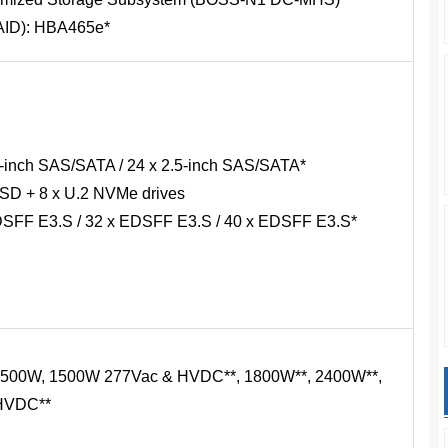
AID): HBA465e*
2.5-inch SAS/SATA / 24 x 2.5-inch SAS/SATA*
SD + 8 x U.2 NVMe drives
EDSFF E3.S / 32 x EDSFF E3.S / 40 x EDSFF E3.S*
 1500W, 1500W 277Vac & HVDC**, 1800W**, 2400W**,
HVDC**