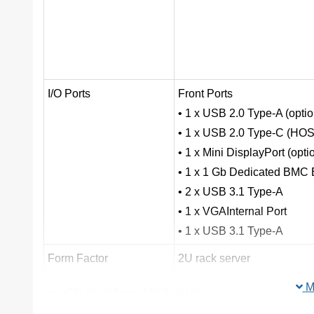
I/O Ports
Front Ports
• 1 x USB 2.0 Type-A (opt
• 1 x USB 2.0 Type-C (HO
• 1 x Mini DisplayPort (op
• 1 x 1 Gb Dedicated BMC E
• 2 x USB 3.1 Type-A
• 1 x VGA
Internal Port
• 1 x USB 3.1 Type-A
Form Factor
2U rack server
M
>>> Chi tiết thông số kỹ thuật đều có
tại đây
!