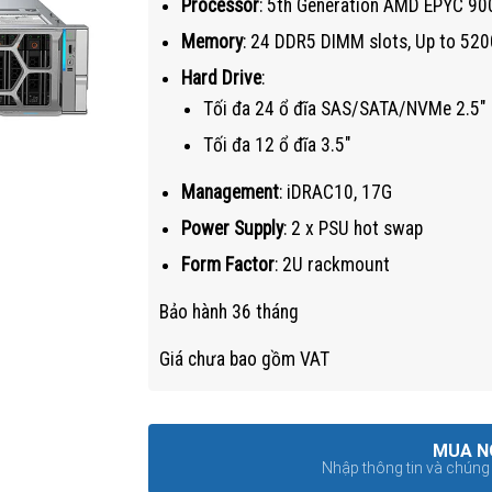
Processor
: 5th Generation AMD EPYC 90
Memory
: 24 DDR5 DIMM slots, Up to 52
Hard Drive
:
Tối đa 24 ổ đĩa SAS/SATA/NVMe 2.5″
Tối đa 12 ổ đĩa 3.5″
Management
: iDRAC10, 17G
Power Supply
: 2 x PSU hot swap
Form Factor
: 2U rackmount
Bảo hành 36 tháng
Giá chưa bao gồm VAT
MUA N
Nhập thông tin và chúng t