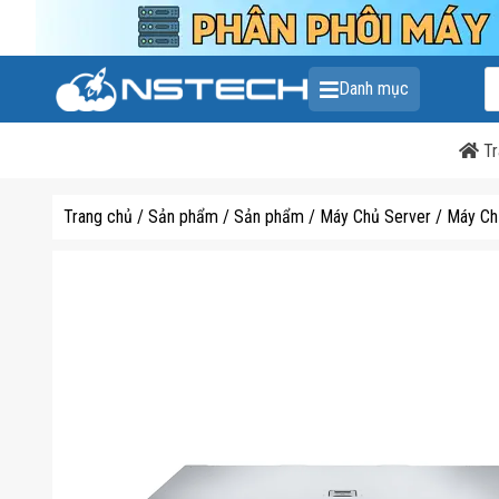
T
Danh mục
k
s
p
Tr
Trang chủ
/
Sản phẩm
/
Sản phẩm
/
Máy Chủ Server
/
Máy Ch