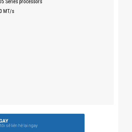
05 Series processors
00 MT/s
GAY
ôi sẽ liên hệ lại ngay