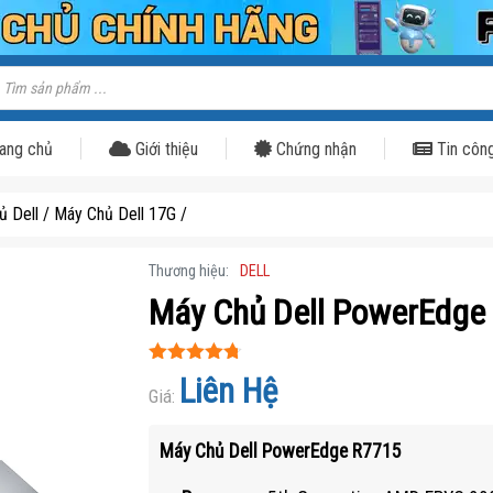
ìm
iếm
ản
hẩm
ang chủ
Giới thiệu
Chứng nhận
Tin côn
ủ Dell
/
Máy Chủ Dell 17G
/
Thương hiệu:
DELL
Máy Chủ Dell PowerEdge
Được xếp
Liên Hệ
hạng
Giá:
4.7
5
sao
Máy Chủ Dell PowerEdge R7715