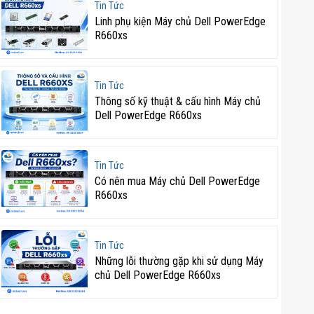
Tin Tức
Linh phụ kiện Máy chủ Dell PowerEdge
R660xs
Tin Tức
Thông số kỹ thuật & cấu hình Máy chủ
Dell PowerEdge R660xs
Tin Tức
Có nên mua Máy chủ Dell PowerEdge
R660xs
Tin Tức
Những lỗi thường gặp khi sử dụng Máy
chủ Dell PowerEdge R660xs