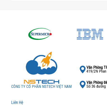
Mua máy chủ Dell PowerEdge R7715 
Nếu bạn đang tìm kiếm một địa chỉ uy tín để mua
máy 
NSTECH Việt Nam
chính là lựa chọn đáng tin cậy. V
Dell, HP, Lenovo, IBM, Supermicro,… chúng tôi cam k
tận tâm.
📌 Thông tin liên hệ:
Website:
https://nstech.vn
Hotline:
093.333.55.54
Văn Phòng 
Email: ducnh@nstech.vn
419/2N Phan 
Hãy liên hệ ngay với chúng tôi để được tư vấn chi tiết
Văn Phòng Đ
Số 36 đường 
CÔNG TY CỔ PHẦN NSTECH VIỆT NAM
Liên Hệ