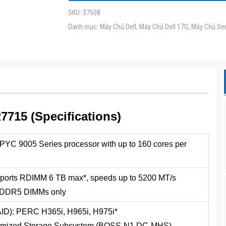
SKU:
37508
Danh mục:
Máy Chủ Dell
,
Máy Chủ Dell 17G
,
Máy Chủ Ser
7715 (Specifications)
YC 9005 Series processor with up to 160 cores per
ports RDIMM 6 TB max*, speeds up to 5200 MT/s
C DDR5 DIMMs only
(RAID): PERC H365i, H965i, H975i*
Optimized Storage Subsystem (BOSS-N1 DC-MHS)