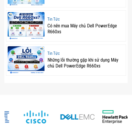
trung tâm dữ liệu hoặc các văn phòng nhỏ. Với độ sâu
khung gầm ngắn, máy chủ này đặc biệt phù hợp cho
Tin Tức
các doanh nghiệp hoạt động trong môi trường Near-
Có nên mua Máy chủ Dell PowerEdge
R660xs
Edge hoặc SMB (Doanh nghiệp vừa và nhỏ).
Không chỉ tiết kiệm diện tích, máy chủ còn có hệ thống
tản nhiệt hiệu quả, vận hành êm ái, giảm thiểu tiếng ồn,
Tin Tức
Những lỗi thường gặp khi sử dụng Máy
giúp đảm bảo môi trường làm việc thoải mái. Ngoài ra,
chủ Dell PowerEdge R660xs
viền lọc bụi tích hợp giúp hạn chế bụi bẩn, bảo vệ linh
kiện bên trong, gia tăng tuổi thọ thiết bị.
>>>
Máy chủ AI
chính hãng tại website NSTECH Việt
Nam
NSTECH Việt Nam – Nhà cung cấp máy
chủ Dell R360 chính hãng tại Việt Nam