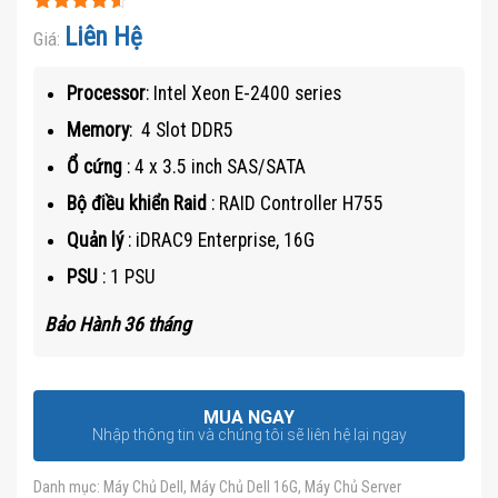
Được xếp
Liên Hệ
Giá:
hạng
4.5
5
sao
Processor
: Intel Xeon E-2400 series
Memory
: 4 Slot DDR5
Ổ cứng
: 4 x 3.5 inch SAS/SATA
Bộ điều khiển Raid
: RAID Controller H755
Quản lý
: iDRAC9 Enterprise, 16G
PSU
: 1 PSU
Bảo Hành 36 tháng
MUA NGAY
Nhập thông tin và chúng tôi sẽ liên hệ lại ngay
Danh mục:
Máy Chủ Dell
,
Máy Chủ Dell 16G
,
Máy Chủ Server