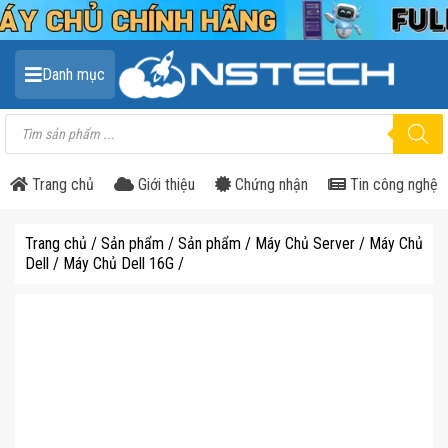
Danh mục
Tìm
kiếm
sản
phẩm
Trang chủ
Giới thiệu
Chứng nhận
Tin công nghệ
Trang chủ
/
Sản phẩm
/
Sản phẩm
/
Máy Chủ Server
/
Máy Chủ
Dell
/
Máy Chủ Dell 16G
/