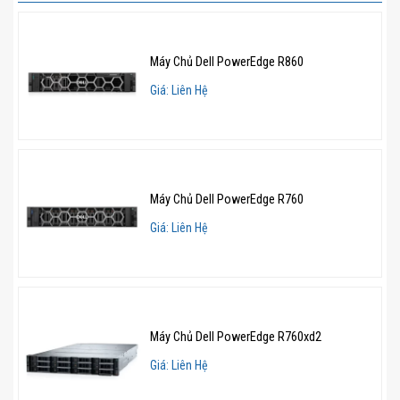
Hệ thống bộ nhớ RAM DDR5 tốc độ cao
Dell PowerEdge R360 hỗ trợ RAM DDR5 với 4 khe
Máy Chủ Dell PowerEdge R860
cắm DIMM, có khả năng nâng cấp lên đến 128GB
Giá: Liên Hệ
UDIMM. Nhờ tốc độ truyền tải dữ liệu lên đến 4400
MT/s, máy chủ này đảm bảo xử lý nhanh chóng và
mượt mà ngay cả khi vận hành các ứng dụng yêu cầu
cao về hiệu suất.
Máy Chủ Dell PowerEdge R760
Một điểm đáng chú ý là hệ thống chỉ hỗ trợ loại RAM
Giá: Liên Hệ
ECC DDR5 UDIMM không đăng ký, giúp cải thiện khả
năng sửa lỗi bộ nhớ, tăng cường độ ổn định khi vận
hành liên tục trong thời gian dài.
Dung lượng lưu trữ linh hoạt
Máy Chủ Dell PowerEdge R760xd2
Giá: Liên Hệ
Về khả năng lưu trữ, PowerEdge R360 hỗ trợ ổ cứng
gắn phía trước với hai tùy chọn cấu hình: