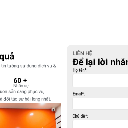
LIÊN HỆ
 quả
Để lại lời nhắ
 tin tưởng sử dụng dịch vụ &
Họ tên
*
:
60 +
Nhân sự
luôn sẵn sàng phục vụ,
Email
*
:
đối tác sự hài lòng nhất.
Chủ đề
*
: