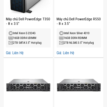
Máy chủ Dell PowerEdge T350
Máy chủ Dell PowerEdge R550
- 8 x 3.5"
- 8 x 3.5"
Intel Xeon E-2324G
Intel Xeon Silver 4310
16GB DDR4 UDIMM
16GB DDR4 RDIMM
2TB SATA 3.5” Hot-plug
2TB NLSAS 3.5” Hot-plug
Giá: Liên Hệ
Giá: Liên Hệ