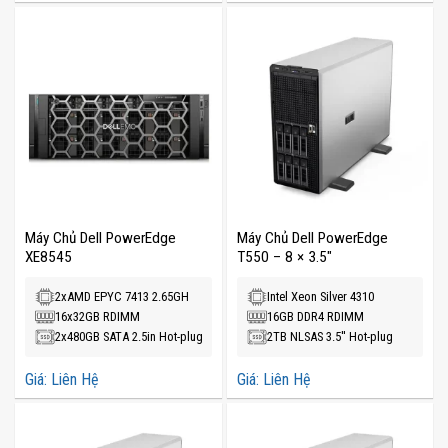
Máy Chủ Dell PowerEdge
Máy Chủ Dell PowerEdge
XE8545
T550 – 8 × 3.5″
2xAMD EPYC 7413 2.65GH
Intel Xeon Silver 4310
16x32GB RDIMM
16GB DDR4 RDIMM
2x480GB SATA 2.5in Hot-plug
2TB NLSAS 3.5'' Hot-plug
Giá: Liên Hệ
Giá: Liên Hệ