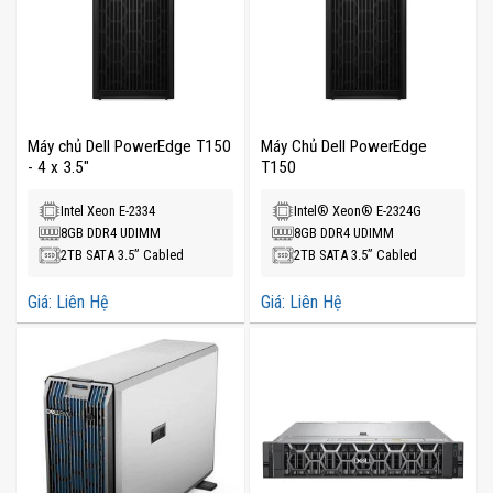
Máy chủ Dell PowerEdge T150
Máy Chủ Dell PowerEdge
- 4 x 3.5"
T150
Intel Xeon E-2334
Intel® Xeon® E-2324G
8GB DDR4 UDIMM
8GB DDR4 UDIMM
2TB SATA 3.5” Cabled
2TB SATA 3.5” Cabled
Giá: Liên Hệ
Giá: Liên Hệ