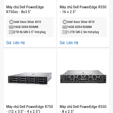
Máy chủ Dell PowerEdge
Máy chủ Dell PowerEdge R550
R750xs - 8x3.5"
- 16 x 2.5"
Intel Xeon Silver 4310
Intel Xeon Silver 4310
16GB DDR4 RDIMM
16GB DDR4 RDIMM
2TB NLSAS 3.5” Hot-plug
1.2TB SAS 2.5in Hot-plug
Giá: Liên Hệ
Giá: Liên Hệ
Máy chủ Dell PowerEdge R750
Máy chủ Dell PowerEdge R550
- (12 x 3.5" - 4 x 2.5")
- 8 x 2.5"