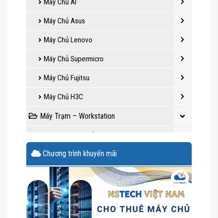
Máy Chủ AI
Máy Chủ Asus
Máy Chủ Lenovo
Máy Chủ Supermicro
Máy Chủ Fujitsu
Máy Chủ H3C
Máy Trạm – Workstation
Linh Kiện Máy Chủ
Chương trình khuyến mãi
Màn Hình Máy Tính
Thiết Bị Mạng
Thiết Bị Lưu Trữ
Bộ Lưu Điện UPS