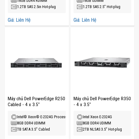
16GB DDR4 RDIMM
16GB UDIMM
1.2TB SAS 2.5in Hot-plug
1.2TB SAS 2.5” Hot-plug
Giá: Liên Hệ
Giá: Liên Hệ
Máy chủ Dell PowerEdge R250
Máy chủ Dell PowerEdge R350
Cabled - 4 x 3.5"
- 4 x 3.5"
Intel® Xeon® E-2324G Processor
Intel Xeon E-2324G
8GB DDR4 UDIMM
8GB DDR4 UDIMM
TB SATA 3.5” Cabled
2TB NLSAS 3.5” Hot-plug