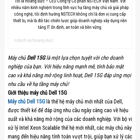
Tôi là Hoàng Đức – CEO Công ty Cổ phần NSTECH Việt Nam. Với
nhiều năm kinh nghiệm trong lĩnh vực hạ tầng máy chủ và giải pháp
công nghệ, tôi định hướng NSTECH không chỉ là đơn vị cung cấp
thiết bị, mà là đối tác chiến lược giúp doanh nghiệp xây dựng nền
tảng IT ổn định, an toàn và bền vững.
nstech.vn/hoang-duc/
Máy chủ
Dell 15G
là một lựa chọn tuyệt vời cho doanh
nghiệp của bạn. Với hiệu năng mạnh mẽ, tính bảo mật
cao và khả năng mở rộng linh hoạt, Dell 15G đáp ứng mọi
nhu cầu về hạ tầng máy chủ!
Giới thiệu máy chủ Dell 15G
Máy chủ Dell 15G
là thế hệ máy chủ mới nhất của Dell,
được thiết kế để đáp ứng nhu cầu ngày càng cao về hiệu
suất và khả năng mở rộng của các doanh nghiệp. Với bộ vi
xử lý Intel Xeon Scalable thế hệ mới nhất, các máy chủ này
mang đến hiệu năng tính toán vượt trội, giúp bạn xử lý các