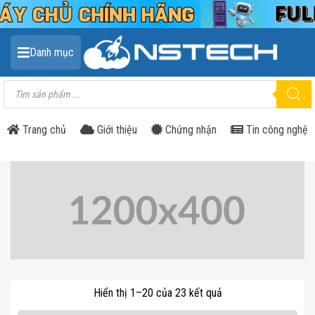
Danh mục
Tìm
kiếm
sản
phẩm
Trang chủ
Giới thiệu
Chứng nhận
Tin công nghệ
Hiển thị 1–20 của 23 kết quả