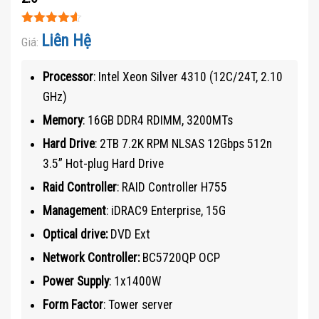
Được xếp
Liên Hệ
Giá:
hạng
4.5
5
sao
Processor
: Intel Xeon Silver 4310 (12C/24T, 2.10
GHz)
Memory
: 16GB DDR4 RDIMM, 3200MTs
Hard Drive
: 2TB 7.2K RPM NLSAS 12Gbps 512n
3.5” Hot-plug Hard Drive
Raid Controller
: RAID Controller H755
Management
: iDRAC9 Enterprise, 15G
Optical drive:
DVD Ext
Network Controller:
BC5720QP OCP
Power Supply
: 1x1400W
Form Factor
: Tower server