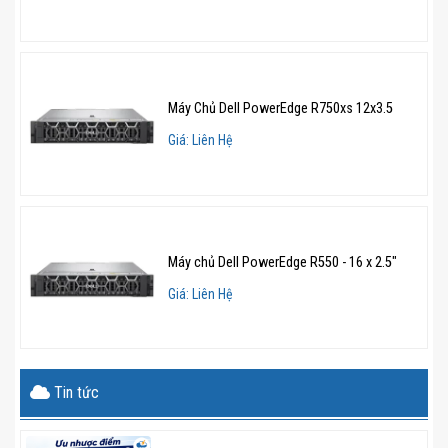
chết và tối ưu hiệu suất vận hành.
Ưu điểm nổi bật của Dell PowerEdge
T550 8×2.5″
Máy Chủ Dell PowerEdge R750xs 12x3.5
Hiệu suất cao, tối ưu chi phí
Giá: Liên Hệ
Máy chủ Dell T550 mang lại hiệu suất mạnh mẽ cho các
doanh nghiệp nhờ bộ vi xử lý Intel Xeon thế hệ mới, kết
hợp với RAM tốc độ cao và hệ thống lưu trữ SSD/HDD
nhanh chóng. Điều này giúp tối ưu hóa hoạt động xử lý
Máy chủ Dell PowerEdge R550 - 16 x 2.5"
dữ liệu, tiết kiệm chi phí vận hành và nâng cao năng
Giá: Liên Hệ
suất làm việc.
Thiết kế linh hoạt, dễ dàng nâng cấp
Tin tức
Nhờ hỗ trợ nhiều khe cắm mở rộng PCIe Gen4, máy
chủ có thể dễ dàng nâng cấp GPU, card mạng hoặc bộ