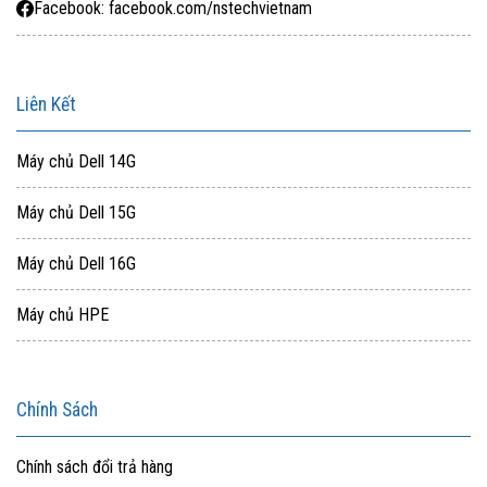
Facebook: facebook.com/nstechvietnam
ổn định.
———————————
NSTech Việt Nam – Cung Cấp Máy Chủ Chính Hãng
Liên Kết
🌐Website:
https://nstech.vn/
Máy chủ Dell 14G
📧Email: ducnh@nstech.vn
Máy chủ Dell 15G
☎Hotline: 09 3333 5554
Máy chủ Dell 16G
Máy chủ HPE
Chính Sách
Chính sách đổi trả hàng