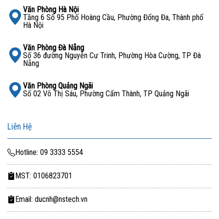
với đầy đủ chứng nhận chất lượng và chính sách bảo
Văn Phòng Hà Nội
Tầng 6 Số 95 Phố Hoàng Cầu, Phường Đống Đa, Thành phố
hành theo tiêu chuẩn của Dell.
Hà Nội
Tư vấn giải pháp tối ưu
Văn Phòng Đà Nẵng
Số 36 đường Nguyễn Cư Trinh, Phường Hòa Cường, TP Đà
Với đội ngũ chuyên gia dày dặn kinh nghiệm, chúng tôi
Nẵng
sẽ hỗ trợ khách hàng chọn cấu hình phù hợp nhất với
Văn Phòng Quảng Ngãi
nhu cầu sử dụng thực tế.
Số 02 Võ Thị Sáu, Phường Cẩm Thành, TP Quảng Ngãi
Giá cả cạnh tranh, ưu đãi hấp dẫn
Liên Hệ
Chúng tôi mang đến mức giá tốt nhất thị trường cùng
nhiều chương trình khuyến mãi giúp khách hàng tiết
Hotline: 09 3333 5554
kiệm chi phí đầu tư.
MST: 0106823701
Dịch vụ hậu mãi chuyên nghiệp
Email: ducnh@nstech.vn
Hỗ trợ kỹ thuật tận nơi, bảo trì định kỳ và sẵn sàng tư
vấn 24/7, giúp doanh nghiệp duy trì hệ thống vận hành