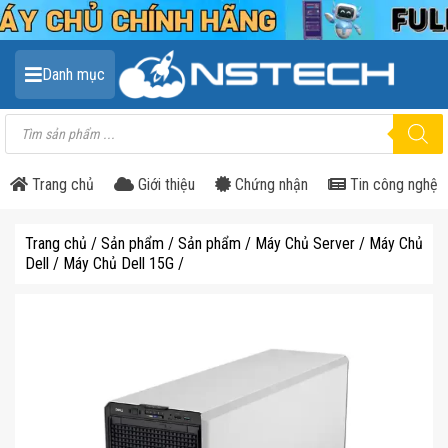
Danh mục
Tìm
kiếm
sản
phẩm
Trang chủ
Giới thiệu
Chứng nhận
Tin công nghệ
Trang chủ
/
Sản phẩm
/
Sản phẩm
/
Máy Chủ Server
/
Máy Chủ
Dell
/
Máy Chủ Dell 15G
/