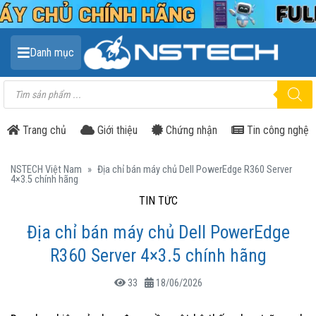
Danh mục
Tìm
kiếm
sản
phẩm
Trang chủ
Giới thiệu
Chứng nhận
Tin công nghệ
NSTECH Việt Nam
»
Địa chỉ bán máy chủ Dell PowerEdge R360 Server
4×3.5 chính hãng
TIN TỨC
Địa chỉ bán máy chủ Dell PowerEdge
R360 Server 4×3.5 chính hãng
33
18/06/2026