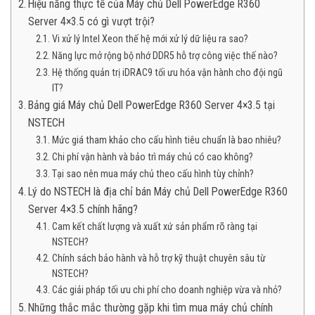
Hiệu năng thực tế của Máy chủ Dell PowerEdge R360
Server 4×3.5 có gì vượt trội?
Vi xử lý Intel Xeon thế hệ mới xử lý dữ liệu ra sao?
Năng lực mở rộng bộ nhớ DDR5 hỗ trợ công việc thế nào?
Hệ thống quản trị iDRAC9 tối ưu hóa vận hành cho đội ngũ
IT?
Bảng giá Máy chủ Dell PowerEdge R360 Server 4×3.5 tại
NSTECH
Mức giá tham khảo cho cấu hình tiêu chuẩn là bao nhiêu?
Chi phí vận hành và bảo trì máy chủ có cao không?
Tại sao nên mua máy chủ theo cấu hình tùy chỉnh?
Lý do NSTECH là địa chỉ bán Máy chủ Dell PowerEdge R360
Server 4×3.5 chính hãng?
Cam kết chất lượng và xuất xứ sản phẩm rõ ràng tại
NSTECH?
Chính sách bảo hành và hỗ trợ kỹ thuật chuyên sâu từ
NSTECH?
Các giải pháp tối ưu chi phí cho doanh nghiệp vừa và nhỏ?
Những thắc mắc thường gặp khi tìm mua máy chủ chính