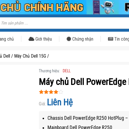
ìm
iếm
ản
hẩm
ang chủ
Giới thiệu
Chứng nhận
Tin côn
ủ Dell
/
Máy Chủ Dell 15G
/
Thương hiệu:
DELL
Máy chủ Dell PowerEdge 
Được xếp
Liên Hệ
hạng
Giá:
3.9
5 sao
Chassis Dell PowerEdge R250 HotPlug 
Mainboard Dell PowerEdge R250