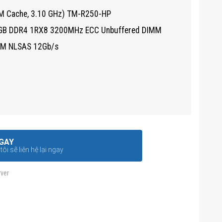
8M Cache, 3.10 GHz) TM-R250-HP
8GB DDR4 1RX8 3200MHz ECC Unbuffered DIMM
RPM NLSAS 12Gb/s
GAY
ôi sẽ liên hệ lại ngay
ver