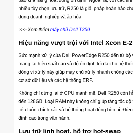
bảo khả năng hoạt động ổn định. Ngoài ra, với các tí
nhiều tùy chọn lưu trữ, R250 là giải pháp hoàn hảo cho
dụng doanh nghiệp và ảo hóa.
>>> Xem thêm
máy chủ Dell T350
Hiệu năng vượt trội với Intel Xeon E-
Sức mạnh xử lý của Dell PowerEdge R250 đến từ bộ v
mang lại hiệu suất cao và độ ổn định tối đa cho hệ thốn
dòng vi xử lý này giúp máy chủ xử lý nhanh chóng các
cơ sở dữ liệu và các hệ thống ERP.
Không chỉ dừng lại ở CPU mạnh mẽ, Dell R250 còn h
đến 128GB. Loại RAM này không chỉ giúp tăng tốc độ 
liệu luôn chính xác và hệ thống hoạt động bền bỉ. Điề
định cao trong vận hành.
Lưu trữ linh hoạt, hỗ trợ hot-swap