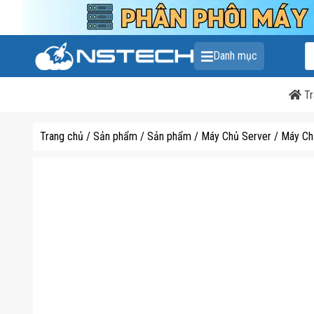
T
Danh mục
k
s
p
Tr
Trang chủ
/
Sản phẩm
/
Sản phẩm
/
Máy Chủ Server
/
Máy Ch