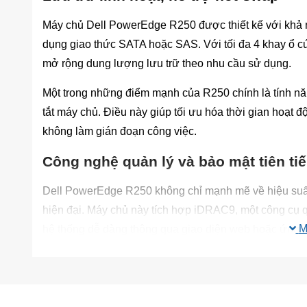
Máy chủ Dell PowerEdge R250 được thiết kế với khả n
dụng giao thức SATA hoặc SAS. Với tối đa 4 khay ổ cứ
mở rộng dung lượng lưu trữ theo nhu cầu sử dụng.
Một trong những điểm mạnh của R250 chính là tính nă
tắt máy chủ. Điều này giúp tối ưu hóa thời gian hoạt 
không làm gián đoạn công việc.
Công nghệ quản lý và bảo mật tiên ti
Dell PowerEdge R250 không chỉ mạnh mẽ về hiệu suất
hiện đại. Máy chủ này tích hợp iDRAC9, một công cụ qu
M
hệ thống dễ dàng thông qua giao diện web hoặc ứng d
trạng thái phần cứng, cập nhật firmware từ xa và thực 
trực tiếp thiết bị.
Về mặt bảo mật, Dell PowerEdge R250 hỗ trợ TPM 2.0 