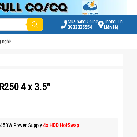
Mua hàng Online
Thông Tin
0933335554
Liên Hệ
g nghệ
R250 4 x 3.5″
– 450W Power Supply
4x HDD HotSwap