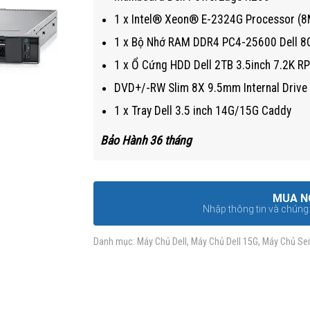
1 x Intel® Xeon® E-2324G Processor (
1 x Bộ Nhớ RAM DDR4 PC4-25600 Dell 
1 x Ổ Cứng HDD Dell 2TB 3.5inch 7.2K 
DVD+/-RW Slim 8X 9.5mm Internal Drive
1 x Tray Dell 3.5 inch 14G/15G Caddy
Bảo Hành 36 tháng
MUA N
Nhập thông tin và chúng t
Danh mục:
Máy Chủ Dell
,
Máy Chủ Dell 15G
,
Máy Chủ Ser