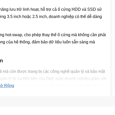
ăng lưu trữ linh hoạt, hỗ trợ cả ổ cứng HDD và SSD sử
ng 3.5 inch hoặc 2.5 inch, doanh nghiệp có thể dễ dàng
ng hot-swap, cho phép thay thế ổ cứng mà không cần phải
động của hệ thống, đảm bảo dữ liệu luôn sẵn sàng mà
ến
 mà còn được trang bị các công nghệ quản lý và bảo mật
ản lý từ xa tiên tiến của Dell, giúp doanh nghiệp giám sát
ở Rộng
ụng di động. Với iDRAC9, người dùng có thể kiểm tra
hiện nhiều tác vụ quản trị khác mà không cần phải tiếp cận
(Trusted Platform Module) và Secure Boot, giúp bảo vệ