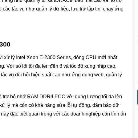
nh năng như quản lý từ xa iDRAC9, bảo mật cao và hỗ trợ
 các tác vụ như quản lý dữ liệu, lưu trữ tập tin, chạy ứng
2300
i xử lý Intel Xeon E-2300 Series, dòng CPU mới nhất
g. Với số lõi tối đa lên đến 8 và tốc độ xung nhịp cao,
 tác vụ đòi hỏi hiệu suất cao như ứng dụng web, quản lý
ỗ trợ bộ nhớ RAM DDR4 ECC với dung lượng tối đa lên
xử lý mà còn có khả năng sửa lỗi tự động, đảm bảo dữ
u này đặc biệt quan trọng với các doanh nghiệp cần tính ổn