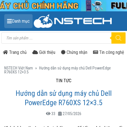
Danh mục
Tìm
kiếm
sản
phẩm
Trang chủ
Giới thiệu
Chứng nhận
Tin công nghệ
NSTECH Việt Nam
»
Hướng dẫn sử dụng máy chủ Dell PowerEdge
R760XS 12×3.5
TIN TỨC
Hướng dẫn sử dụng máy chủ Dell
PowerEdge R760XS 12×3.5
33
27/05/2026