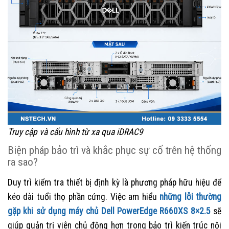
Truy cập và cấu hình từ xa qua iDRAC9
Biện pháp bảo trì và khắc phục sự cố trên hệ thống
ra sao?
Duy trì kiểm tra thiết bị định kỳ là phương pháp hữu hiệu để
kéo dài tuổi thọ phần cứng. Việc am hiểu
những lỗi thường
gặp khi sử dụng máy chủ Dell PowerEdge R660XS 8×2.5
sẽ
giúp quản trị viên chủ động hơn trong bảo trì kiến trúc nội