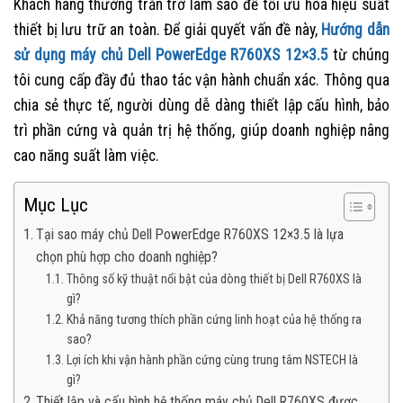
Khách hàng thường trăn trở làm sao để tối ưu hóa hiệu suất
thiết bị lưu trữ an toàn. Để giải quyết vấn đề này,
Hướng dẫn
sử dụng máy chủ Dell PowerEdge R760XS 12×3.5
từ chúng
tôi cung cấp đầy đủ thao tác vận hành chuẩn xác. Thông qua
chia sẻ thực tế, người dùng dễ dàng thiết lập cấu hình, bảo
trì phần cứng và quản trị hệ thống, giúp doanh nghiệp nâng
cao năng suất làm việc.
Mục Lục
Tại sao máy chủ Dell PowerEdge R760XS 12×3.5 là lựa
chọn phù hợp cho doanh nghiệp?
Thông số kỹ thuật nổi bật của dòng thiết bị Dell R760XS là
gì?
Khả năng tương thích phần cứng linh hoạt của hệ thống ra
sao?
Lợi ích khi vận hành phần cứng cùng trung tâm NSTECH là
gì?
Thiết lập và cấu hình hệ thống máy chủ Dell R760XS được