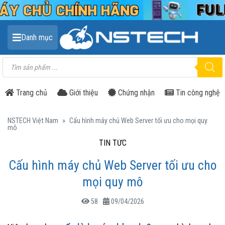
Danh mục
Tìm
kiếm
sản
phẩm
Trang chủ
Giới thiệu
Chứng nhận
Tin công nghệ
NSTECH Việt Nam
»
Cấu hình máy chủ Web Server tối ưu cho mọi quy
mô
TIN TỨC
Cấu hình máy chủ Web Server tối ưu cho
mọi quy mô
58
09/04/2026