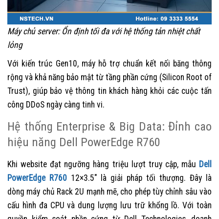
Máy chủ server: Ổn định tối đa với hệ thống tản nhiệt chất
lỏng
Với kiến trúc Gen10, máy hỗ trợ chuẩn kết nối băng thông
rộng và khả năng bảo mật từ tầng phần cứng (Silicon Root of
Trust), giúp bảo vệ thông tin khách hàng khỏi các cuộc tấn
công DDoS ngày càng tinh vi.
Hệ thống Enterprise & Big Data: Đỉnh cao
hiệu năng Dell PowerEdge R760
Khi website đạt ngưỡng hàng triệu lượt truy cập, mẫu
Dell
PowerEdge R760
12×3.5″ là giải pháp tối thượng. Đây là
dòng máy chủ Rack 2U mạnh mẽ, cho phép tùy chỉnh sâu vào
cấu hình đa CPU và dung lượng lưu trữ khổng lồ. Với toàn
quyền kiểm soát phần cứng từ Dell Technologies, doanh