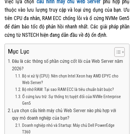
Việc lựa chọn
cấu hình máy chủ web Server
phù hợp phụ
thuộc vào lưu lượng truy cập và loại ứng dụng của bạn. Ưu
tiên CPU đa nhân, RAM ECC chống lỗi và ổ cứng NVMe Gen5
để đảm bảo tốc độ phản hồi nhanh nhất. Các giải pháp phần
cứng từ NSTECH hiện đang dẫn đầu về độ ổn định.
Mục Lục
Đâu là các thông số phần cứng cốt lõi của Web Server năm
2026?
Bộ vi xử lý (CPU): Nên chọn Intel Xeon hay AMD EPYC cho
Web Server?
Bộ nhớ RAM: Tại sao RAM ECC là tiêu chuẩn bắt buộc?
Ổ cứng lưu trữ: Sự thống trị tuyệt đối của NVMe Enterprise
Gen5
Lựa chọn cấu hình máy chủ Web Server nào phù hợp với
quy mô doanh nghiệp của bạn?
Doanh nghiệp nhỏ và Startup: Máy chủ Dell PowerEdge
T360