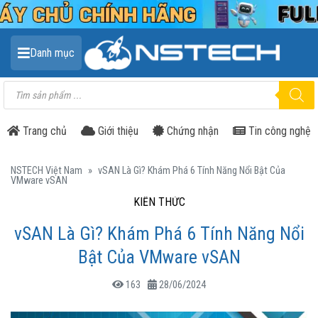
Danh mục
Tìm
kiếm
sản
phẩm
Trang chủ
Giới thiệu
Chứng nhận
Tin công nghệ
NSTECH Việt Nam
»
vSAN Là Gì? Khám Phá 6 Tính Năng Nổi Bật Của
VMware vSAN
KIẾN THỨC
vSAN Là Gì? Khám Phá 6 Tính Năng Nổi
Bật Của VMware vSAN
163
28/06/2024