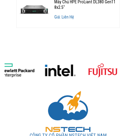
Máy Chủ HPE ProLiant DL380 Gen11
8x2.5"
Giá: Liên Hệ
CÔNG TY CỔ PHẦN NSTECH VIỆT NAM