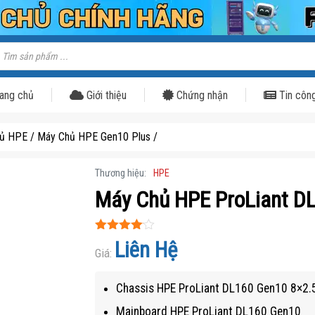
ìm
iếm
ản
hẩm
ang chủ
Giới thiệu
Chứng nhận
Tin côn
ủ HPE
/
Máy Chủ HPE Gen10 Plus
/
Thương hiệu:
HPE
Máy Chủ HPE ProLiant D
Được xếp
Liên Hệ
hạng
Giá:
4
5
sao
Chassis HPE ProLiant DL160 Gen10 8×2.
Mainboard HPE ProLiant DL160 Gen10