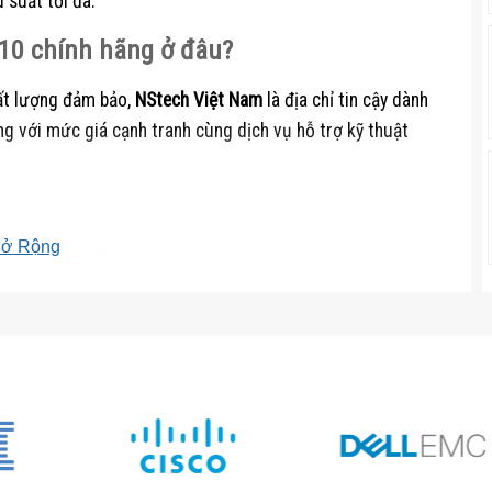
 suất tối đa.
10 chính hãng ở đâu?
ất lượng đảm bảo,
NStech Việt Nam
là địa chỉ tin cậy dành
g với mức giá cạnh tranh cùng dịch vụ hỗ trợ kỹ thuật
ở Rộng
ừ nhà sản xuất.
àng trong quá trình lắp đặt và bảo trì.
ối.