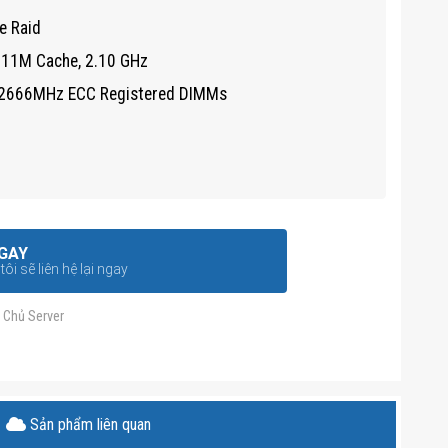
e Raid
 11M Cache, 2.10 GHz
 2666MHz ECC Registered DIMMs
GAY
ôi sẽ liên hệ lại ngay
 Chủ Server
Sản phẩm liên quan