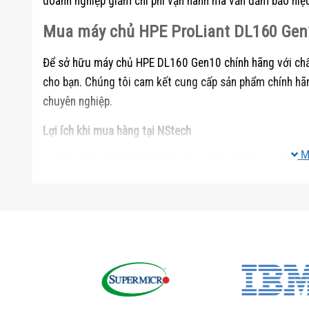
doanh nghiệp giảm chi phí vận hành mà vẫn đảm bảo hiệu
Mua máy chủ HPE ProLiant DL160 Gen
Để sở hữu máy chủ HPE DL160 Gen10 chính hãng với ch
cho bạn. Chúng tôi cam kết cung cấp sản phẩm chính hãn
chuyên nghiệp.
Lợi ích khi mua hàng tại NStech
M
Sản phẩm chính hãng HPE, được nhập khẩu trực tiếp t
Chính sách bảo hành đầy đủ theo tiêu chuẩn HPE.
Đội ngũ kỹ thuật viên giàu kinh nghiệm, hỗ trợ khách h
Dịch vụ hậu mãi chu đáo, đảm bảo sự hài lòng tuyệt đ
Liên hệ ngay với NStech Việt Nam
Website:
https://nstech.vn/