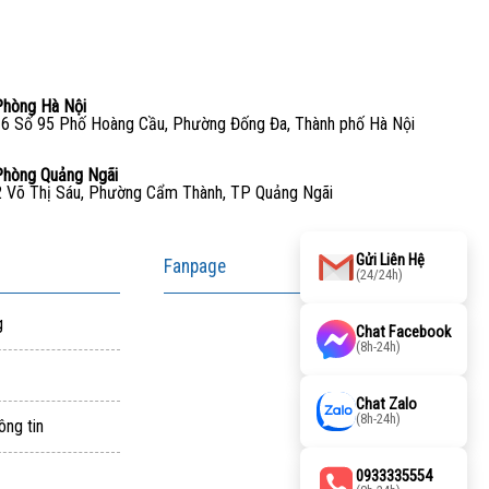
Phòng Hà Nội
6 Số 95 Phố Hoàng Cầu, Phường Đống Đa, Thành phố Hà Nội
Phòng Quảng Ngãi
 Võ Thị Sáu, Phường Cẩm Thành, TP Quảng Ngãi
Gửi Liên Hệ
Fanpage
(24/24h)
g
Chat Facebook
(8h-24h)
Chat Zalo
(8h-24h)
ông tin
0933335554