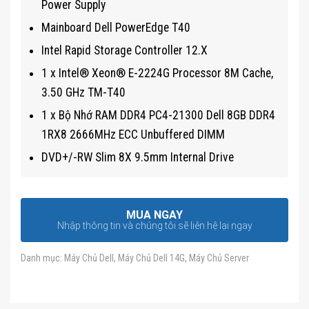
Power Supply
Mainboard Dell PowerEdge T40
Intel Rapid Storage Controller 12.X
1 x Intel® Xeon® E-2224G Processor 8M Cache,
3.50 GHz TM-T40
1 x Bộ Nhớ RAM DDR4 PC4-21300 Dell 8GB DDR4
1RX8 2666MHz ECC Unbuffered DIMM
DVD+/-RW Slim 8X 9.5mm Internal Drive
MUA NGAY
Nhập thông tin và chúng tôi sẽ liên hệ lại ngay
Danh mục:
Máy Chủ Dell
,
Máy Chủ Dell 14G
,
Máy Chủ Server