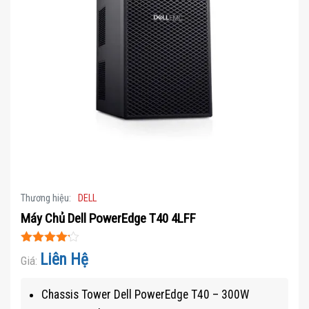
Thương hiệu:
DELL
Máy Chủ Dell PowerEdge T40 4LFF
Được xếp
Liên Hệ
Giá:
hạng
4.1
5 sao
Chassis Tower Dell PowerEdge T40 – 300W