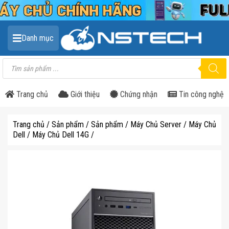
Danh mục
Tìm
kiếm
sản
phẩm
Trang chủ
Giới thiệu
Chứng nhận
Tin công nghệ
Trang chủ
/
Sản phẩm
/
Sản phẩm
/
Máy Chủ Server
/
Máy Chủ
Dell
/
Máy Chủ Dell 14G
/