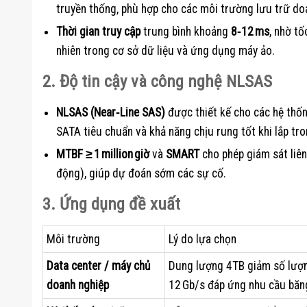
truyền thống, phù hợp cho các môi trường lưu trữ doa
Thời gian truy cập
trung bình khoảng
8‑12 ms
, nhờ t
nhiên trong cơ sở dữ liệu và ứng dụng máy ảo.
2. Độ tin cậy và công nghệ NLSAS
NLSAS (Near‑Line SAS)
được thiết kế cho các hệ thốn
SATA tiêu chuẩn và khả năng chịu rung tốt khi lắp tr
MTBF ≥ 1 million giờ
và
SMART
cho phép giám sát liên 
động), giúp dự đoán sớm các sự cố.
3. Ứng dụng đề xuất
Môi trường
Lý do lựa chọn
Data center / máy chủ
Dung lượng 4TB giảm số lượng
doanh nghiệp
12 Gb/s đáp ứng nhu cầu băn