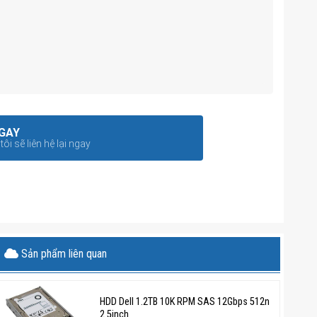
GAY
ôi sẽ liên hệ lại ngay
Sản phẩm liên quan
HDD Dell 1.2TB 10K RPM SAS 12Gbps 512n
2.5inch