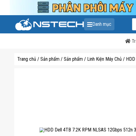
T
Danh mục
k
s
p
Tr
Trang chủ
/
Sản phẩm
/
Sản phẩm
/
Linh Kiện Máy Chủ
/
HDD 