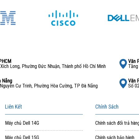
i pháp lưu trữ
cao cấp
cho các môi trường doanh nghiệp yêu
 Với đánh giá 3.9/5 sao, bảo hành 12 tháng và giá chưa bao
n và các dự án lưu trữ video hoặc backup lâu dài.
TPHCM
Văn 
Xích Long, Phường Đức Nhuận, Thành phố Hồ Chí Minh
Tầng 
à Nẵng
Văn 
Nguyễn Cư Trinh, Phường Hòa Cường, TP Đà Nẵng
Số 02
Liên Kết
Chính Sách
Máy chủ Dell 14G
Chính sách đổi trả hàn
Máy chủ Dell 15G
Chính sách bảo hành