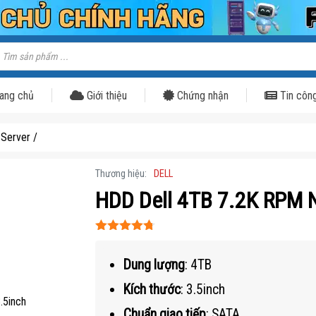
ìm
iếm
ản
hẩm
ang chủ
Giới thiệu
Chứng nhận
Tin côn
Server
/
Thương hiệu:
DELL
HDD Dell 4TB 7.2K RPM 
Được xếp
hạng
4.7
5
Dung lượng
: 4TB
sao
Kích thước
: 3.5inch
Chuẩn giao tiếp
: SATA