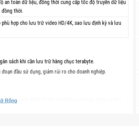
ộ an toàn dữ liệu, đồng thời cung cấp tốc độ truyền dữ liệu
 đồng thời.
 phù hợp cho lưu trữ video HD/4K, sao lưu định kỳ và lưu
gân sách khi cần lưu trữ hàng chục terabyte.
i đoạn đầu sử dụng, giảm rủi ro cho doanh nghiệp.
ụng RAID 6 hoặc RAID 10 để cân bằng giữa hiệu năng và khả
ở Rộng
 duy trì nhiệt độ dưới 45 °C; nhiệt độ cao có thể làm giảm
có thể hoạt động trên các controller SATA, nhưng sẽ giảm