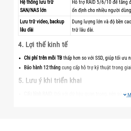
Hệ thống lưu trữ
Hỗ trợ RAID 5/6/10 để tăng đ
SAN/NAS lớn
ổn định cho nhiều người dùng
Lưu trữ video, backup
Dung lượng lớn và độ bền cao
lâu dài
trữ lâu dài.
4. Lợi thế kinh tế
Chi phí trên mỗi TB
thấp hơn so với SSD, giúp tối ưu n
Bảo hành 12 tháng
cung cấp hỗ trợ kỹ thuật trong gia
5. Lưu ý khi triển khai
Cấu hình RAID
: Đối với dữ liệu quan trọng, nên sử d
M
năng chịu lỗi.
Quản lý nhiệt độ
: Đảm bảo luồng không khí trong rack
tuổi thọ ổ.
Tương thích SATA
: Mặc dù giao diện SAS, ổ này vẫn 