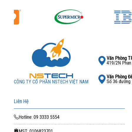
băng thông xuống mức SATA 6 Gb/s.
6. Tổng kết
HDD Dell 4TB 7.2K RPM NLSAS 12 Gbps 512n 3.5 in là giả
cầu dung lượng lớn, độ tin cậy cao và băng thông nhanh.
gồm VAT, nó phù hợp cho data center, SAN/NAS quy mô lớ
Văn Phòng 
419/2N Phan 
Văn Phòng Đ
Số 36 đường 
CÔNG TY CỔ PHẦN NSTECH VIỆT NAM
Liên Hệ
Hotline: 09 3333 5554
MST: 0106823701