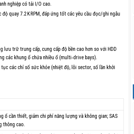
nh nghiệp có tải I/O cao.
ốc độ quay 7.2 K RPM, đáp ứng tốt các yêu cầu đọc/ghi ngẫu
g lưu trữ trung cấp, cung cấp độ bền cao hơn so với HDD
ong các khung ổ chứa nhiều ổ (multi‑drive bays).
tục các chỉ số sức khỏe (nhiệt độ, lỗi sector, số lần khởi
 ổ cần thiết, giảm chi phí năng lượng và không gian; SAS
g thông cao.