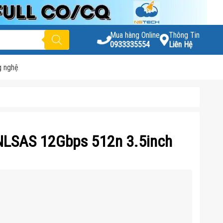
Mua hàng Online
Thông Tin
0933335554
Liên Hệ
g nghệ
NLSAS 12Gbps 512n 3.5inch