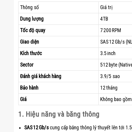
Thông số
Giá trị
Dung lượng
4TB
Tốc độ quay
7 200 RPM
Giao diện
SAS 12 Gb/s (N
Kích thước
3.5 inch
Sector
512 byte (Nativ
Đánh giá khách hàng
3.9/5 sao
Bảo hành
12 tháng
Giá
Không bao gồm
1. Hiệu năng và băng thông
SAS 12 Gb/s
cung cấp băng thông lý thuyết lên tới 1.