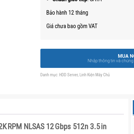
Bảo hành 12 tháng
Giá chưa bao gồm VAT
MUA N
Nhập thông tin và chúng t
Danh mục:
HDD Server
,
Linh Kiện Máy Chủ
.2K RPM NLSAS 12 Gbps 512n 3.5 in