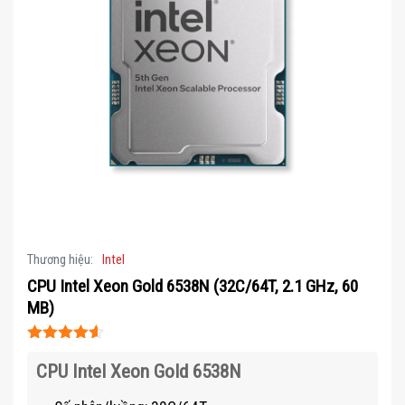
Thương hiệu:
Intel
CPU Intel Xeon Gold 6538N (32C/64T, 2.1 GHz, 60
MB)
Được xếp
hạng
CPU Intel
4.5
5
Xeon Gold 6538N
sao