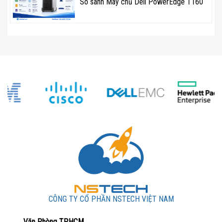
So sánh Máy chủ Dell PowerEdge T160
CÔNG TY CỔ PHẦN NSTECH VIỆT NAM
Văn Phòng TPHCM