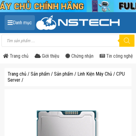
Danh mục
Tìm
kiếm
sản
phẩm
Trang chủ
Giới thiệu
Chứng nhận
Tin công nghệ
Trang chủ
/
Sản phẩm
/
Sản phẩm
/
Linh Kiện Máy Chủ
/
CPU
Server
/