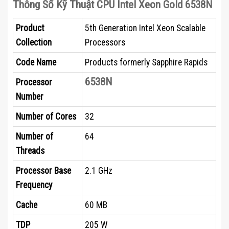
Thông Số Kỹ Thuật CPU Intel Xeon Gold 6538N
Product
5th Generation Intel Xeon Scalable
Collection
Processors
Code Name
Products formerly Sapphire Rapids
6538N
Processor
Number
Number of Cores
32
Number of
64
Threads
Processor Base
2.1 GHz
Frequency
Cache
60 MB
TDP
205 W