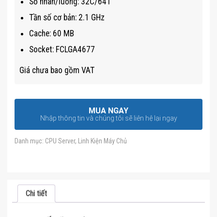
Số nhân/luồng: 32C/64T
Tần số cơ bản: 2.1 GHz
Cache: 60 MB
Socket: FCLGA4677
Giá chưa bao gồm VAT
MUA NGAY
Nhập thông tin và chúng tôi sẽ liên hệ lại ngay
Danh mục:
CPU Server
,
Linh Kiện Máy Chủ
Chi tiết