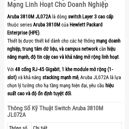
Mạng Linh Hoạt Cho Doanh Nghiệp
Aruba 3810M JL072A
là dòng
switch Layer 3 cao cấp
thuộc series
Aruba 3810M
của
Hewlett Packard
Enterprise (HPE)
.
Thiết bị được thiết kế dành cho các hệ thống
mạng doanh
nghiệp, trung tâm dữ liệu, và campus network
cần
hiệu
năng mạnh, độ tin cậy cao và khả năng mở rộng linh hoạt
.
Với
48 cổng RJ-45 Gigabit
,
1 khe module mở rộng (1-
slot)
và khả năng
stacking mạnh mẽ
, Aruba JL072A là lựa
chọn lý tưởng cho hạ tầng mạng hiện đại, yêu cầu
hiệu
suất cao và độ ổn định tuyệt đối
.
Thông Số Kỹ Thuật Switch Aruba 3810M
JL072A
Thông số
Chi tiết