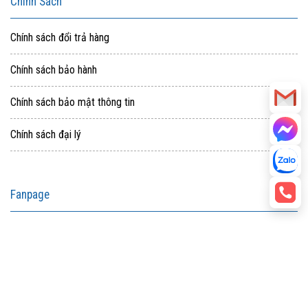
Thuật
Chính Sách
Website:
https://nstech.vn/
Chính sách đổi trả hàng
Hotline:
09.3333.5554
Email:
ducnh@nstech.vn
Chính sách bảo hành
Chính sách bảo mật thông tin
Chính sách đại lý
Fanpage