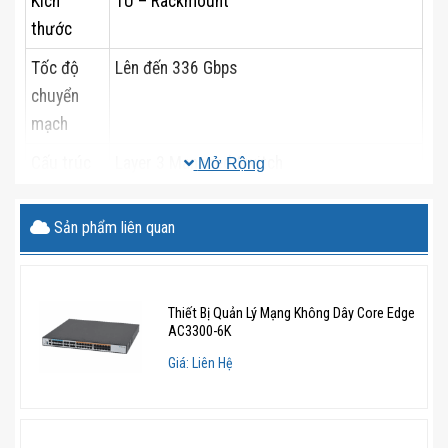
Kích
1U – Rackmount
thước
Tốc độ
Lên đến 336 Gbps
chuyển
mạch
Cấu trúc
Layer 3 Managed Switch
Mở Rộng
Tính năng
VLAN, QoS, Link Aggregation, ACLs,
Sản phẩm liên quan
IPv4/IPv6 Routing, OSPF, RIP, Static Routing
Quản lý
Web GUI, CLI, SNMP, Aruba Central
Bảo hành
12 tháng
Thiết Bị Quản Lý Mạng Không Dây Core Edge
AC3300-6K
Giao hàng
Toàn quốc
Giá: Liên Hệ
Giá
(Giá trên chưa bao gồm VAT)
Xem thêm chi tiết thông số kỹ thuật tại: