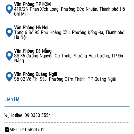
ClearPass, AirWave
và
Wi-Fi 6 Access Point
.
Văn Phòng TPHCM
419/2N Phan Xích Long, Phường Đức Nhuận, Thành phố Hồ
Thiết bị hoạt động ổn định 24/7, phù hợp cho các hệ
Chí Minh
thống mạng yêu cầu độ tin cậy cao.
Văn Phòng Hà Nội
Tầng 6 Số 95 Phố Hoàng Cầu, Phường Đống Đa, Thành phố
Ứng Dụng Tiêu Biểu
Hà Nội
Hệ thống mạng doanh nghiệp, campus, trung tâm dữ
Văn Phòng Đà Nẵng
Số 36 đường Nguyễn Cư Trinh, Phường Hòa Cường, TP Đà
liệu.
Nẵng
Kết nối cho hệ thống Wi-Fi, máy chủ, thiết bị lưu trữ,
Văn Phòng Quảng Ngãi
camera IP.
Số 02 Võ Thị Sáu, Phường Cẩm Thành, TP Quảng Ngãi
Switch tầng core hoặc distribution trong hệ thống
Liên Hệ
mạng LAN.
Các tổ chức yêu cầu băng thông lớn và quản trị bảo
Hotline: 09 3333 5554
mật chặt chẽ.
MST: 0106823701