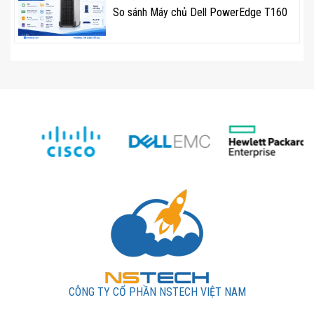
So sánh Máy chủ Dell PowerEdge T160
Dạng
1U rackmount
, dễ lắp đặt trong tủ rack tiêu
chuẩn doanh nghiệp.
3. Quản Lý Tập Trung – Bảo Mật Toàn
Diện
Hỗ trợ
Aruba Central
– nền tảng quản lý đám mây giúp
giám sát, cấu hình và cập nhật firmware nhanh chóng.
Tích hợp
Access Control Lists (ACLs)
,
802.1X
authentication
, và
MACsec
, giúp bảo vệ hệ thống khỏi
truy cập trái phép.
4. Giải Pháp Lý Tưởng Cho Doanh
Nghiệp Hiện Đại
CÔNG TY CỔ PHẦN NSTECH VIỆT NAM
Tương thích hoàn toàn với các giải pháp
Aruba