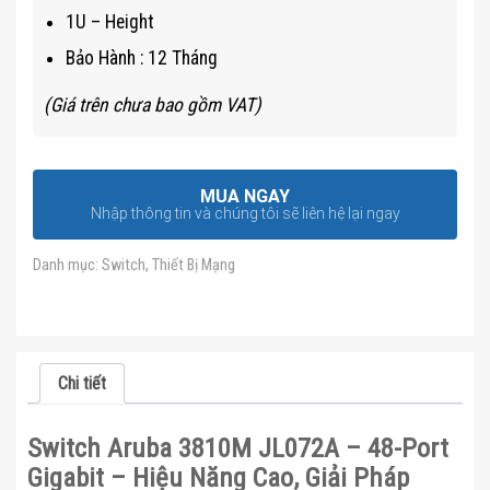
1U – Height
Bảo Hành : 12 Tháng
(Giá trên chưa bao gồm VAT)
MUA NGAY
Nhập thông tin và chúng tôi sẽ liên hệ lại ngay
Danh mục:
Switch
,
Thiết Bị Mạng
Chi tiết
Switch Aruba 3810M JL072A – 48-Port
Gigabit – Hiệu Năng Cao, Giải Pháp