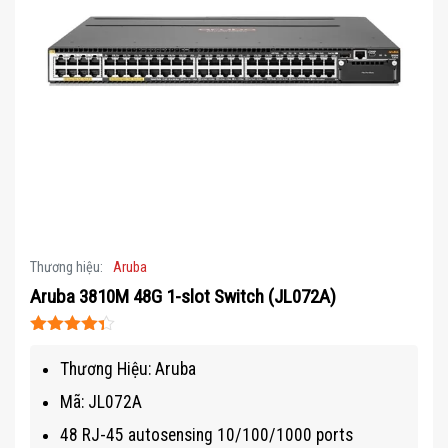
Thương hiệu:
Aruba
Aruba 3810M 48G 1-slot Switch (JL072A)
Được xếp
hạng
4.3
Thương Hiệu: Aruba
5 sao
Mã: JL072A
48 RJ-45 autosensing 10/100/1000 ports