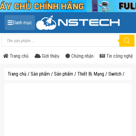
Danh mục
Tìm
kiếm
sản
phẩm
Trang chủ
Giới thiệu
Chứng nhận
Tin công nghệ
Trang chủ
/
Sản phẩm
/
Sản phẩm
/
Thiết Bị Mạng
/
Switch
/