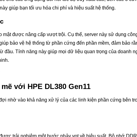
ày giúp bạn tối ưu hóa chi phí và hiệu suất hệ thống.
ậc
ật được nâng cấp vượt trội. Cụ thể, server này sử dụng côn
 giúp bảo vệ hệ thống từ phần cứng đến phần mềm, đảm bảo rằ
ừ đầu. Tính năng này giúp mọi dữ liệu quan trọng của doanh 
ninh.
h mẽ với HPE DL380 Gen11
i nhờ vào khả năng xử lý của các linh kiện phần cứng bên tr
ược trải nghiệm một bước nhảy vọt về hiệu suất. Bộ nhớ DDR