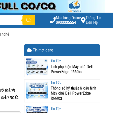
Mua hàng Online
Thông Tin
0933335554
Liên Hệ
g nghệ
Tin mới đăng
Tin Tức
Linh phụ kiện Máy chủ Dell
PowerEdge R660xs
Tin Tức
Thông số kỹ thuật & cấu hình
trở thành
Máy chủ Dell PowerEdge
diện nhất,
R660xs
Tin Tức