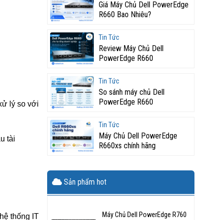
Giá Máy Chủ Dell PowerEdge
R660 Bao Nhiêu?
Tin Tức
Review Máy Chủ Dell
PowerEdge R660
Tin Tức
So sánh máy chủ Dell
PowerEdge R660
xử lý so với
Tin Tức
Máy Chủ Dell PowerEdge
u tài
R660xs chính hãng
Sản phẩm hot
Máy Chủ Dell PowerEdge R760
hệ thống IT