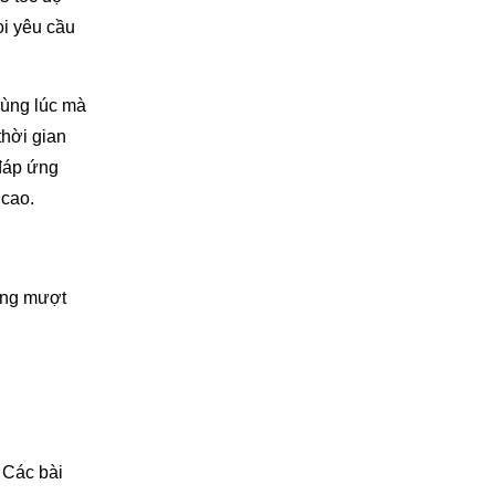
ọi yêu cầu
cùng lúc mà
thời gian
 đáp ứng
 cao.
ộng mượt
 Các bài