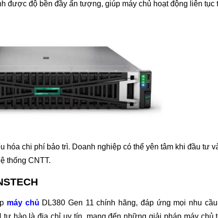
h được độ bền đầy ấn tượng, giúp máy chủ hoạt động liên tục t
u hóa chi phí bảo trì. Doanh nghiệp có thể yên tâm khi đầu tư 
hệ thống CNTT.
 NSTECH
áp
máy chủ
DL380 Gen 11 chính hãng, đáp ứng mọi nhu cầu
ự hào là địa chỉ uy tín, mang đến những giải pháp máy chủ t