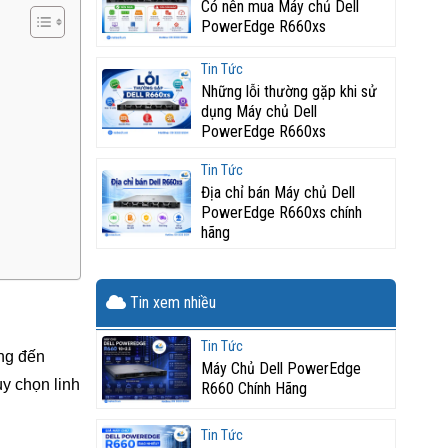
Có nên mua Máy chủ Dell
PowerEdge R660xs
Tin Tức
Những lỗi thường gặp khi sử
dụng Máy chủ Dell
PowerEdge R660xs
Tin Tức
Địa chỉ bán Máy chủ Dell
PowerEdge R660xs chính
hãng
Tin xem nhiều
Tin Tức
ng đến
Máy Chủ Dell PowerEdge
y chọn linh
R660 Chính Hãng
Tin Tức