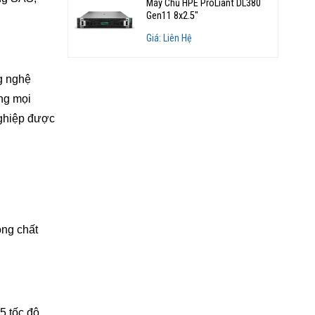
Máy Chủ HPE ProLiant DL380
Gen11 8x2.5"
Giá: Liên Hệ
g nghệ
ng mọi
nghiệp được
ong chất
5 tốc độ