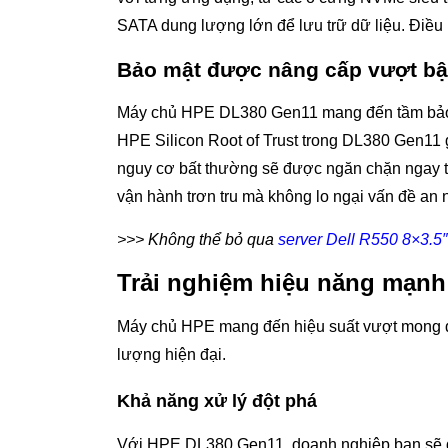
SATA dung lượng lớn để lưu trữ dữ liệu. Điều n
Bảo mật được nâng cấp vượt b
Máy chủ HPE DL380 Gen11 mang đến tầm bảo m
HPE Silicon Root of Trust trong DL380 Gen11
nguy cơ bất thường sẽ được ngăn chặn ngay t
vận hành trơn tru mà không lo ngại vấn đề an 
>>> Không thể bỏ qua
server Dell R550 8×3.5″
Trải nghiệm hiệu năng mạn
Máy chủ HPE mang đến hiệu suất vượt mong đợ
lượng hiện đại.
Khả năng xử lý đột phá
Với HPE DL380 Gen11, doanh nghiệp bạn sẽ đ