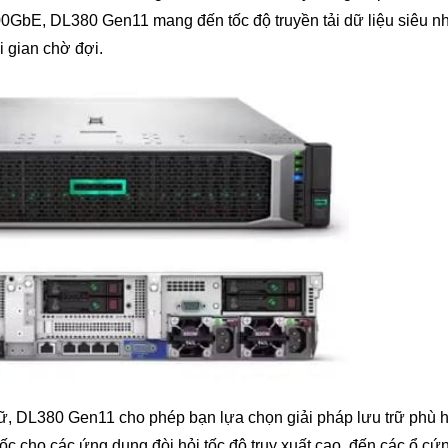
00GbE, DL380 Gen11 mang đến tốc độ truyền tải dữ liệu siêu n
i gian chờ đợi.
ữ, DL380 Gen11 cho phép bạn lựa chọn giải pháp lưu trữ phù 
c cho các ứng dụng đòi hỏi tốc độ truy xuất cao, đến các ổ c