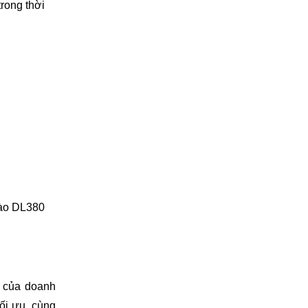
rong thời
vào DL380
 của doanh
ối ưu, cùng