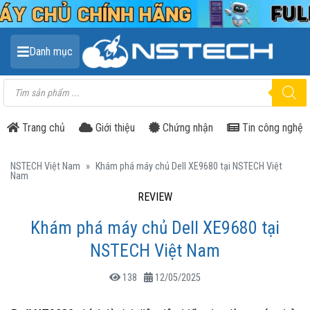
Danh mục
Tìm
kiếm
sản
phẩm
Trang chủ
Giới thiệu
Chứng nhận
Tin công nghệ
NSTECH Việt Nam
»
Khám phá máy chủ Dell XE9680 tại NSTECH Việt
Nam
REVIEW
Khám phá máy chủ Dell XE9680 tại
NSTECH Việt Nam
138
12/05/2025