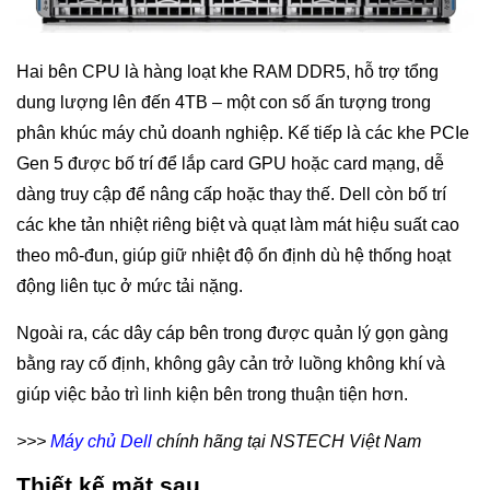
Hai bên CPU là hàng loạt khe RAM DDR5, hỗ trợ tổng
dung lượng lên đến 4TB – một con số ấn tượng trong
phân khúc máy chủ doanh nghiệp. Kế tiếp là các khe PCIe
Gen 5 được bố trí để lắp card GPU hoặc card mạng, dễ
dàng truy cập để nâng cấp hoặc thay thế. Dell còn bố trí
các khe tản nhiệt riêng biệt và quạt làm mát hiệu suất cao
theo mô-đun, giúp giữ nhiệt độ ổn định dù hệ thống hoạt
động liên tục ở mức tải nặng.
Ngoài ra, các dây cáp bên trong được quản lý gọn gàng
bằng ray cố định, không gây cản trở luồng không khí và
giúp việc bảo trì linh kiện bên trong thuận tiện hơn.
>>>
Máy chủ Dell
chính hãng tại NSTECH Việt Nam
Thiết kế mặt sau