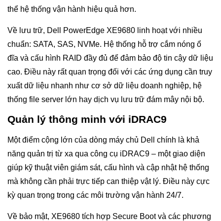
thể hệ thống vận hành hiệu quả hơn.
Về lưu trữ, Dell PowerEdge XE9680 linh hoạt với nhiều
chuẩn: SATA, SAS, NVMe. Hệ thống hỗ trợ cắm nóng ổ
đĩa và cấu hình RAID đầy đủ để đảm bảo độ tin cậy dữ liệu
cao. Điều này rất quan trọng đối với các ứng dụng cần truy
xuất dữ liệu nhanh như cơ sở dữ liệu doanh nghiệp, hệ
thống file server lớn hay dịch vụ lưu trữ đám mây nội bộ.
Quản lý thông minh với iDRAC9
Một điểm cộng lớn của dòng máy chủ Dell chính là khả
năng quản trị từ xa qua công cụ iDRAC9 – một giao diện
giúp kỹ thuật viên giám sát, cấu hình và cập nhật hệ thống
mà không cần phải trực tiếp can thiệp vật lý. Điều này cực
kỳ quan trọng trong các môi trường vận hành 24/7.
Về bảo mật, XE9680 tích hợp Secure Boot và các phương