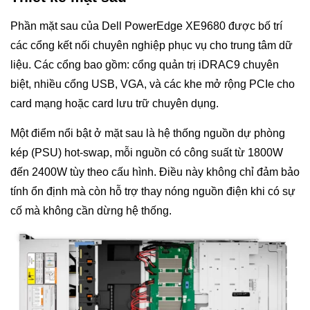
Phần mặt sau của Dell PowerEdge XE9680 được bố trí
các cổng kết nối chuyên nghiệp phục vụ cho trung tâm dữ
liệu. Các cổng bao gồm: cổng quản trị iDRAC9 chuyên
biệt, nhiều cổng USB, VGA, và các khe mở rộng PCIe cho
card mạng hoặc card lưu trữ chuyên dụng.
Một điểm nổi bật ở mặt sau là hệ thống nguồn dự phòng
kép (PSU) hot-swap, mỗi nguồn có công suất từ 1800W
đến 2400W tùy theo cấu hình. Điều này không chỉ đảm bảo
tính ổn định mà còn hỗ trợ thay nóng nguồn điện khi có sự
cố mà không cần dừng hệ thống.