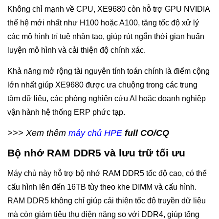
Không chỉ mạnh về CPU, XE9680 còn hỗ trợ GPU NVIDIA
thế hệ mới nhất như H100 hoặc A100, tăng tốc độ xử lý
các mô hình trí tuệ nhân tạo, giúp rút ngắn thời gian huấn
luyện mô hình và cải thiện độ chính xác.
Khả năng mở rộng tài nguyên tính toán chính là điểm cộng
lớn nhất giúp XE9680 được ưa chuộng trong các trung
tâm dữ liệu, các phòng nghiên cứu AI hoặc doanh nghiệp
vận hành hệ thống ERP phức tạp.
>>> Xem thêm
máy chủ HPE
full CO/CQ
Bộ nhớ RAM DDR5 và lưu trữ tối ưu
Máy chủ này hỗ trợ bộ nhớ RAM DDR5 tốc độ cao, có thể
cấu hình lên đến 16TB tùy theo khe DIMM và cấu hình.
RAM DDR5 không chỉ giúp cải thiện tốc độ truyền dữ liệu
mà còn giảm tiêu thụ điện năng so với DDR4, giúp tổng