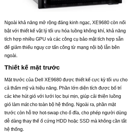
Ngoài khả năng mở rộng đáng kinh ngạc, XE9680 còn nổi
bật với thiết kế vật lý tối ưu hóa luồng không khí, khả năng
tích hợp nhiều GPU và các công cụ bảo mật tích hợp sẵn
để giảm thiểu nguy cơ tấn công từ mạng nội bộ lẫn bên
ngoài.
Thiết kế mặt trước
Mặt trước của Dell XE9680 được thiết kế cực kỳ tối ưu cho
cả thẩm mỹ và hiệu năng. Phần lớn diện tích được bố trí
các khe hút gió với lưới lọc bụi mịn, giúp cải thiện luồng
gió làm mát cho toàn bộ hệ thống. Ngoài ra, phần mặt
trước còn hỗ trợ hot-swap cho ổ đĩa, cho phép người dùng
dễ dàng thay thế ổ cứng HDD hoặc SSD mà không cần tắt
hệ thống.