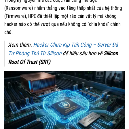
Trong kỷ nguyên mà các cuộc tấn công mã độc
(Ransomware) nhắm thẳng vào tầng thấp nhất của hệ thống
(Firmware), HPE đã thiết lập một rào cản vật lý mà không
hacker nào có thể vượt qua nếu không có “chìa khóa” chính
chủ.
Xem thêm:
Hacker Chưa Kịp Tấn Công – Server Đã
Tự Phòng Thủ Từ Silicon
để hiểu sâu hơn về
Silicon
Root Of Trust (SRT)