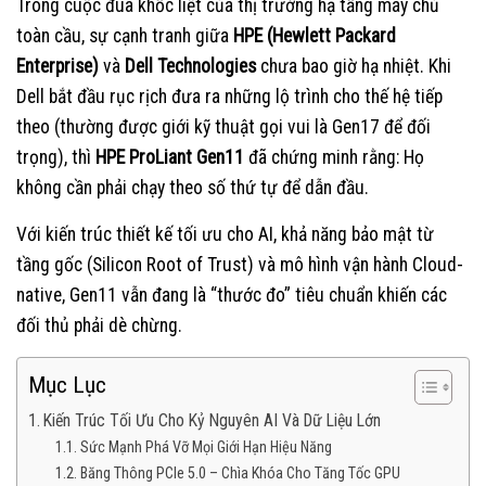
Trong cuộc đua khốc liệt của thị trường hạ tầng máy chủ
toàn cầu, sự cạnh tranh giữa
HPE (Hewlett Packard
Enterprise)
và
Dell Technologies
chưa bao giờ hạ nhiệt. Khi
Dell bắt đầu rục rịch đưa ra những lộ trình cho thế hệ tiếp
theo (thường được giới kỹ thuật gọi vui là Gen17 để đối
trọng), thì
HPE ProLiant Gen11
đã chứng minh rằng: Họ
không cần phải chạy theo số thứ tự để dẫn đầu.
Với kiến trúc thiết kế tối ưu cho AI, khả năng bảo mật từ
tầng gốc (Silicon Root of Trust) và mô hình vận hành Cloud-
native, Gen11 vẫn đang là “thước đo” tiêu chuẩn khiến các
đối thủ phải dè chừng.
Mục Lục
Kiến Trúc Tối Ưu Cho Kỷ Nguyên AI Và Dữ Liệu Lớn
Sức Mạnh Phá Vỡ Mọi Giới Hạn Hiệu Năng
Băng Thông PCIe 5.0 – Chìa Khóa Cho Tăng Tốc GPU