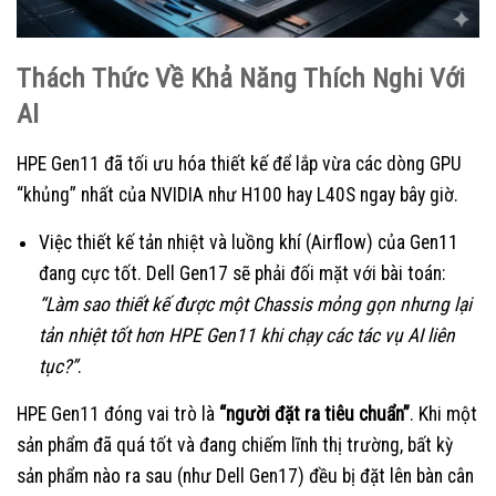
Thách Thức Về Khả Năng Thích Nghi Với
AI
HPE Gen11 đã tối ưu hóa thiết kế để lắp vừa các dòng GPU
“khủng” nhất của NVIDIA như H100 hay L40S ngay bây giờ.
Việc thiết kế tản nhiệt và luồng khí (Airflow) của Gen11
đang cực tốt. Dell Gen17 sẽ phải đối mặt với bài toán:
“Làm sao thiết kế được một Chassis mỏng gọn nhưng lại
tản nhiệt tốt hơn HPE Gen11 khi chạy các tác vụ AI liên
tục?”
.
HPE Gen11 đóng vai trò là
“người đặt ra tiêu chuẩn”
. Khi một
sản phẩm đã quá tốt và đang chiếm lĩnh thị trường, bất kỳ
sản phẩm nào ra sau (như Dell Gen17) đều bị đặt lên bàn cân