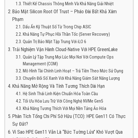
Thiết Kế Chassis Thông Minh Và Khả Năng Giải Nhiệt
Bảo Mật Silicon Root Of Trust – Pháo Đài Bất Khả Xâm
Phạm
Dấu Ấn Kỹ Thuật Số Từ Trong Chip ASIC
Khả Năng Tự Phục Hồi Thần Tốc (Server Recovery)
Quản Trị Bảo Mật Tập Trung Với iLO 6
Trải Nghiệm Vận Hành Cloud-Native Với HPE GreenLake
Quản Lý Tập Trung Mọi Lúc Mọi Nơi Với Compute Ops
Management (COM)
Mô Hình Tài Chính Linh Hoạt – Trả Tiền Theo Mức Sử Dụng
Chuyển Đổi Số Xanh Với Khả Năng Giám Sát Năng Lượng
Khả Năng Mở Rộng Và Tính Tương Thích Dài Hạn
Hệ Sinh Thái Linh Kiện Chuẩn Hóa Toàn Cầu
Tối Ưu Hóa Lưu Trữ Với Công Nghệ NVMe Gen5
Khả Năng Tương Thích Với Mọi Nền Tảng Ảo Hóa
Phân Tích Tổng Chi Phí Sở Hữu (TCO): HPE Gen11 Có Thực
Sự Đắt?
Vì Sao HPE Gen11 Vẫn Là “Bức Tường Lửa” Khó Vượt Qua