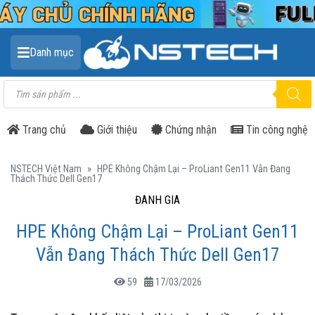
Danh mục
Tìm
kiếm
sản
phẩm
Trang chủ
Giới thiệu
Chứng nhận
Tin công nghệ
NSTECH Việt Nam
»
HPE Không Chậm Lại – ProLiant Gen11 Vẫn Đang
Thách Thức Dell Gen17
ĐÁNH GIÁ
HPE Không Chậm Lại – ProLiant Gen11
Vẫn Đang Thách Thức Dell Gen17
59
17/03/2026