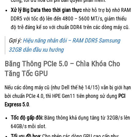
cứng, tối ưu hóa chi phí bản quyền phần mềm.
Xử lý Big Data theo thời gian thực
nhờ hỗ trợ bộ nhớ RAM
DDR5 với tốc độ lên đến 4800 – 5600 MT/s, giảm thiểu
độ trễ đáng kể so với chuẩn DDR4 trên các dòng máy cũ.
Gợi ý:
Hiệu năng nhân đôi – RAM DDR5 Samsung
32GB dẫn đầu xu hướng
Băng Thông PCIe 5.0 – Chìa Khóa Cho
Tăng Tốc GPU
Nếu các dòng máy cũ (như Dell thế hệ 14/15) vẫn bị giới hạn
bởi chuẩn PCIe 4.0, thì HPE Gen11 tiên phong sử dụng
PCI
Express 5.0
.
Tốc độ gấp đôi:
Băng thông khả dụng tăng từ 32GB/s lên
64GB/s mỗi slot.
Tối ưu đồ họa:
Cho phép các dòng GPU cao cấp như