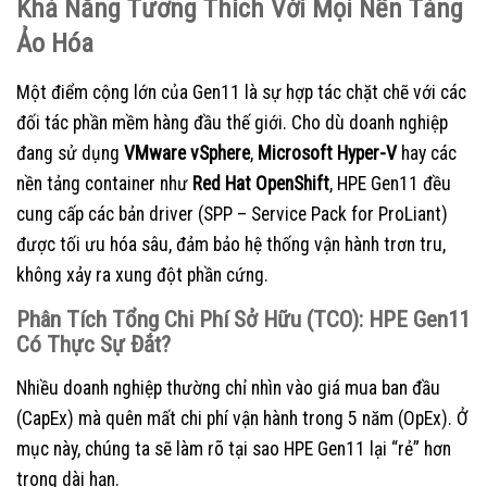
Khả Năng Tương Thích Với Mọi Nền Tảng
Ảo Hóa
Một điểm cộng lớn của Gen11 là sự hợp tác chặt chẽ với các
đối tác phần mềm hàng đầu thế giới. Cho dù doanh nghiệp
đang sử dụng
VMware vSphere
,
Microsoft Hyper-V
hay các
nền tảng container như
Red Hat OpenShift
, HPE Gen11 đều
cung cấp các bản driver (SPP – Service Pack for ProLiant)
được tối ưu hóa sâu, đảm bảo hệ thống vận hành trơn tru,
không xảy ra xung đột phần cứng.
Phân Tích Tổng Chi Phí Sở Hữu (TCO): HPE Gen11
Có Thực Sự Đắt?
Nhiều doanh nghiệp thường chỉ nhìn vào giá mua ban đầu
(CapEx) mà quên mất chi phí vận hành trong 5 năm (OpEx). Ở
mục này, chúng ta sẽ làm rõ tại sao HPE Gen11 lại “rẻ” hơn
trong dài hạn.