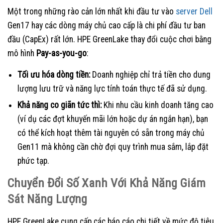
Một trong những rào cản lớn nhất khi đầu tư vào
server Dell
Gen17 hay các dòng máy chủ cao cấp là chi phí đầu tư ban
đầu (CapEx) rất lớn. HPE GreenLake thay đổi cuộc chơi bằng
mô hình
Pay-as-you-go
:
Tối ưu hóa dòng tiền:
Doanh nghiệp chỉ trả tiền cho dung
lượng lưu trữ và năng lực tính toán thực tế đã sử dụng.
Khả năng co giãn tức thì:
Khi nhu cầu kinh doanh tăng cao
(ví dụ các đợt khuyến mãi lớn hoặc dự án ngắn hạn), bạn
có thể kích hoạt thêm tài nguyên có sẵn trong máy chủ
Gen11 mà không cần chờ đợi quy trình mua sắm, lắp đặt
phức tạp.
Chuyển Đổi Số Xanh Với Khả Năng Giám
Sát Năng Lượng
HPE GreenLake cung cấp các báo cáo chi tiết về mức độ tiêu