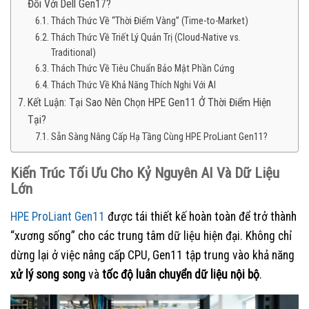
Đối Với Dell Gen17?
Thách Thức Về “Thời Điểm Vàng” (Time-to-Market)
Thách Thức Về Triết Lý Quản Trị (Cloud-Native vs.
Traditional)
Thách Thức Về Tiêu Chuẩn Bảo Mật Phần Cứng
Thách Thức Về Khả Năng Thích Nghi Với AI
Kết Luận: Tại Sao Nên Chọn HPE Gen11 Ở Thời Điểm Hiện
Tại?
Sẵn Sàng Nâng Cấp Hạ Tầng Cùng HPE ProLiant Gen11?
Kiến Trúc Tối Ưu Cho Kỷ Nguyên AI Và Dữ Liệu
Lớn
HPE ProLiant Gen11
được tái thiết kế hoàn toàn để trở thành
“xương sống” cho các trung tâm dữ liệu hiện đại. Không chỉ
dừng lại ở việc nâng cấp CPU, Gen11 tập trung vào khả năng
xử lý song song
và
tốc độ luân chuyển dữ liệu nội bộ
.