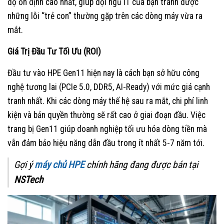
độ ổn định cao nhất, giúp đội ngũ IT của bạn tránh được
những lỗi “trẻ con” thường gặp trên các dòng máy vừa ra
mắt.
Giá Trị Đầu Tư Tối Ưu (ROI)
Đầu tư vào HPE Gen11 hiện nay là cách bạn sở hữu công
nghệ tương lai (PCIe 5.0, DDR5, AI-Ready) với mức giá cạnh
tranh nhất. Khi các dòng máy thế hệ sau ra mắt, chi phí linh
kiện và bản quyền thường sẽ rất cao ở giai đoạn đầu. Việc
trang bị Gen11 giúp doanh nghiệp tối ưu hóa dòng tiền mà
vẫn đảm bảo hiệu năng dẫn đầu trong ít nhất 5-7 năm tới.
Gợi ý
máy chủ HPE
chính hãng đang được bán tại
NSTech