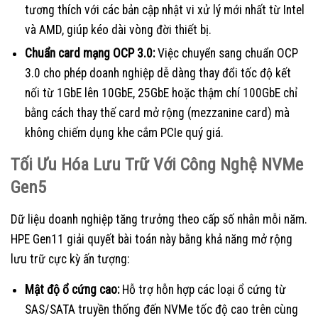
tương thích với các bản cập nhật vi xử lý mới nhất từ Intel
và AMD, giúp kéo dài vòng đời thiết bị.
Chuẩn card mạng OCP 3.0:
Việc chuyển sang chuẩn OCP
3.0 cho phép doanh nghiệp dễ dàng thay đổi tốc độ kết
nối từ 1GbE lên 10GbE, 25GbE hoặc thậm chí 100GbE chỉ
bằng cách thay thế card mở rộng (mezzanine card) mà
không chiếm dụng khe cắm PCIe quý giá.
Tối Ưu Hóa Lưu Trữ Với Công Nghệ NVMe
Gen5
Dữ liệu doanh nghiệp tăng trưởng theo cấp số nhân mỗi năm.
HPE Gen11 giải quyết bài toán này bằng khả năng mở rộng
lưu trữ cực kỳ ấn tượng:
Mật độ ổ cứng cao:
Hỗ trợ hỗn hợp các loại ổ cứng từ
SAS/SATA truyền thống đến NVMe tốc độ cao trên cùng