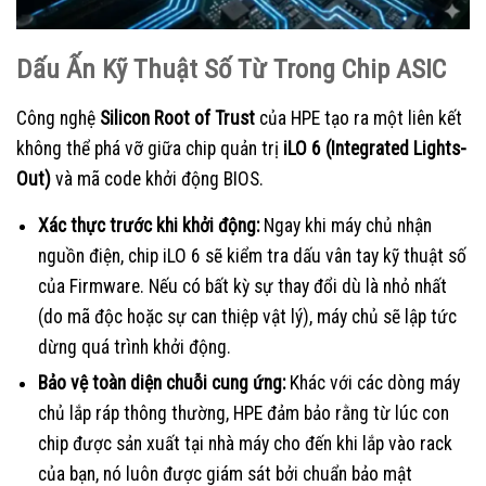
Dấu Ấn Kỹ Thuật Số Từ Trong Chip ASIC
Công nghệ
Silicon Root of Trust
của HPE tạo ra một liên kết
không thể phá vỡ giữa chip quản trị
iLO 6 (Integrated Lights-
Out)
và mã code khởi động BIOS.
Xác thực trước khi khởi động:
Ngay khi máy chủ nhận
nguồn điện, chip iLO 6 sẽ kiểm tra dấu vân tay kỹ thuật số
của Firmware. Nếu có bất kỳ sự thay đổi dù là nhỏ nhất
(do mã độc hoặc sự can thiệp vật lý), máy chủ sẽ lập tức
dừng quá trình khởi động.
Bảo vệ toàn diện chuỗi cung ứng:
Khác với các dòng máy
chủ lắp ráp thông thường, HPE đảm bảo rằng từ lúc con
chip được sản xuất tại nhà máy cho đến khi lắp vào rack
của bạn, nó luôn được giám sát bởi chuẩn bảo mật