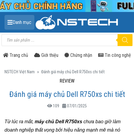
Danh mục
Tìm
kiếm
sản
phẩm
Trang chủ
Giới thiệu
Chứng nhận
Tin công nghệ
NSTECH Việt Nam
»
Đánh giá máy chủ Dell R750xs chi tiết
REVIEW
Đánh giá máy chủ Dell R750xs chi tiết
109
07/01/2025
Từ lúc ra mắt,
máy chủ Dell R750xs
chưa bao giờ làm
doanh nghiệp thất vọng bởi hiệu năng mạnh mẽ mà nó