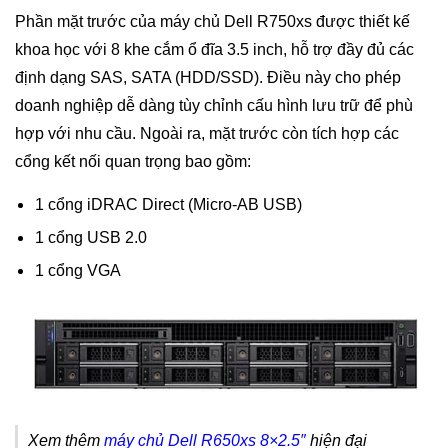
Phần mặt trước của máy chủ Dell R750xs được thiết kế
khoa học với 8 khe cắm ổ đĩa 3.5 inch, hỗ trợ đầy đủ các
định dạng SAS, SATA (HDD/SSD). Điều này cho phép
doanh nghiệp dễ dàng tùy chỉnh cấu hình lưu trữ để phù
hợp với nhu cầu. Ngoài ra, mặt trước còn tích hợp các
cổng kết nối quan trọng bao gồm:
1 cổng iDRAC Direct (Micro-AB USB)
1 cổng USB 2.0
1 cổng VGA
Xem thêm
máy chủ Dell R650xs 8×2.5″
hiện đại