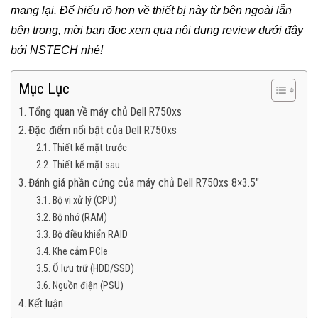
mang lại. Để hiểu rõ hơn về thiết bị này từ bên ngoài lẫn
bên trong, mời bạn đọc xem qua nội dung review dưới đây
bởi NSTECH nhé!
Mục Lục
Tổng quan về máy chủ Dell R750xs
Đặc điểm nổi bật của Dell R750xs
Thiết kế mặt trước
Thiết kế mặt sau
Đánh giá phần cứng của máy chủ Dell R750xs 8×3.5″
Bộ vi xử lý (CPU)
Bộ nhớ (RAM)
Bộ điều khiển RAID
Khe cắm PCIe
Ổ lưu trữ (HDD/SSD)
Nguồn điện (PSU)
Kết luận