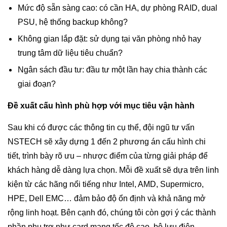
Mức độ sẵn sàng cao: có cần HA, dự phòng RAID, dual
PSU, hệ thống backup không?
Không gian lắp đặt: sử dụng tại văn phòng nhỏ hay
trung tâm dữ liệu tiêu chuẩn?
Ngân sách đầu tư: đầu tư một lần hay chia thành các
giai đoạn?
Đề xuất cấu hình phù hợp với mục tiêu vận hành
Sau khi có được các thông tin cụ thể, đội ngũ tư vấn
NSTECH sẽ xây dựng 1 đến 2 phương án cấu hình chi
tiết, trình bày rõ ưu – nhược điểm của từng giải pháp để
khách hàng dễ dàng lựa chọn. Mỗi đề xuất sẽ dựa trên linh
kiện từ các hãng nổi tiếng như Intel, AMD, Supermicro,
HPE, Dell EMC… đảm bảo độ ổn định và khả năng mở
rộng linh hoạt. Bên cạnh đó, chúng tôi còn gợi ý các thành
phần phụ trợ như card mạng tốc độ cao, bộ lưu điện