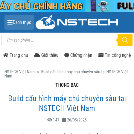
Danh mục
Tìm
kiếm
sản
phẩm
Trang chủ
Giới thiệu
Chứng nhận
Tin công nghệ
NSTECH Việt Nam
»
Build cấu hình máy chủ chuyên sâu tại NSTECH Việt
Nam
THÔNG BÁO
Build cấu hình máy chủ chuyên sâu tại
NSTECH Việt Nam
147
26/05/2025