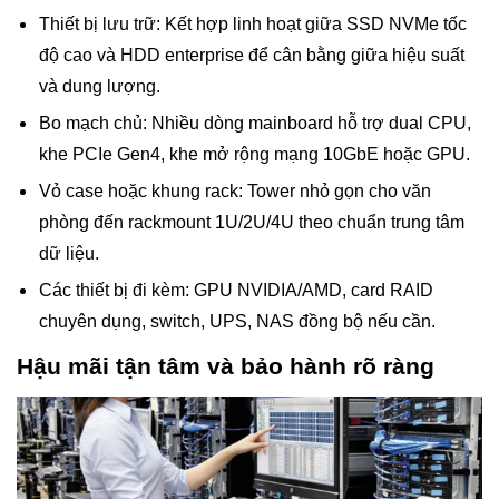
Thiết bị lưu trữ: Kết hợp linh hoạt giữa SSD NVMe tốc
độ cao và HDD enterprise để cân bằng giữa hiệu suất
và dung lượng.
Bo mạch chủ: Nhiều dòng mainboard hỗ trợ dual CPU,
khe PCIe Gen4, khe mở rộng mạng 10GbE hoặc GPU.
Vỏ case hoặc khung rack: Tower nhỏ gọn cho văn
phòng đến rackmount 1U/2U/4U theo chuẩn trung tâm
dữ liệu.
Các thiết bị đi kèm: GPU NVIDIA/AMD, card RAID
chuyên dụng, switch, UPS, NAS đồng bộ nếu cần.
Hậu mãi tận tâm và bảo hành rõ ràng